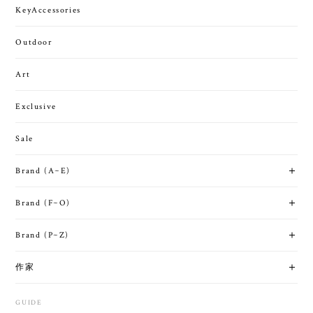
KeyAccessories
Outdoor
Art
Exclusive
Sale
Brand (A~E)
Brand (F~O)
Brand (P~Z)
作家
GUIDE