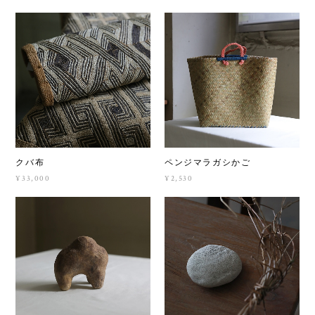
クバ布
ペンジマラガシかご
¥33,000
¥2,530