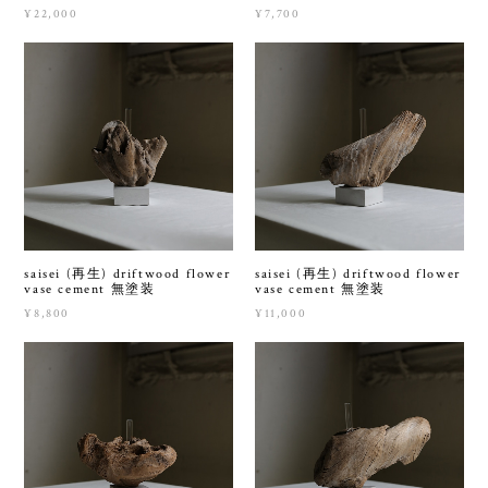
¥22,000
¥7,700
saisei (再生) driftwood flower
saisei (再生) driftwood flower
vase cement 無塗装
vase cement 無塗装
¥8,800
¥11,000