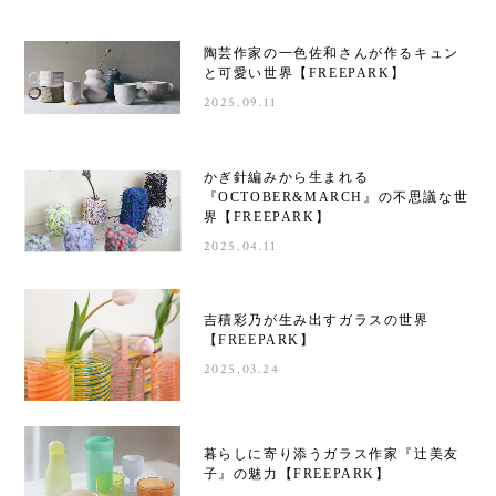
陶芸作家の一色佐和さんが作るキュン
と可愛い世界【FREEPARK】
2025.09.11
かぎ針編みから生まれる
『OCTOBER&MARCH』の不思議な世
界【FREEPARK】
2025.04.11
吉積彩乃が生み出すガラスの世界
【FREEPARK】
2025.03.24
暮らしに寄り添うガラス作家『辻美友
子』の魅力【FREEPARK】