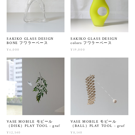
SAKIKO GLASS DESIGN
SAKIKO GLASS DESIGN
BONE フワラーベース
colors フワラーベース
¥6,000
¥19,000
VASE MOBILE モビール
VASE MOBILE モビール
（DISK）PLAY TOOL - graf
（BALL）PLAY TOOL - graf
¥12,540
¥8,140