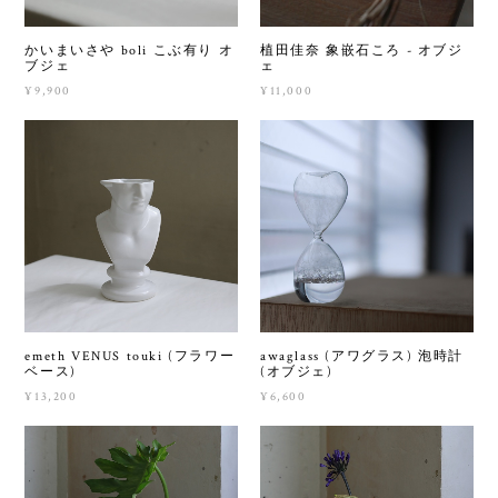
かいまいさや boli こぶ有り オ
植田佳奈 象嵌石ころ - オブジ
ブジェ
ェ
¥9,900
¥11,000
emeth VENUS touki (フラワー
awaglass (アワグラス) 泡時計
ベース)
(オブジェ)
¥13,200
¥6,600