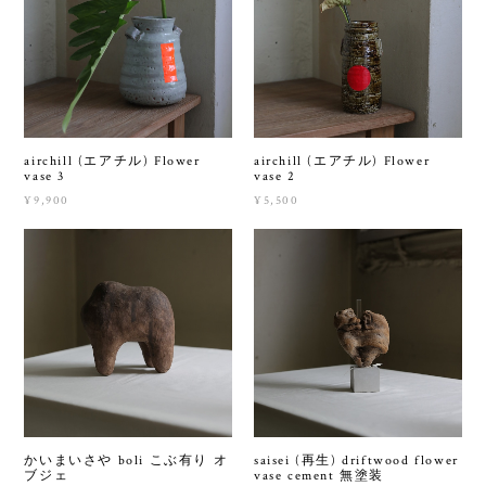
airchill (エアチル) Flower
airchill (エアチル) Flower
vase 3
vase 2
¥9,900
¥5,500
かいまいさや boli こぶ有り オ
saisei (再生) driftwood flower
ブジェ
vase cement 無塗装