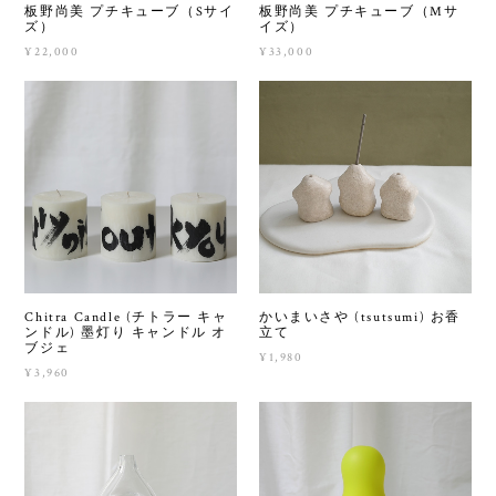
板野尚美 プチキューブ（Sサイ
板野尚美 プチキューブ（Mサ
ズ）
イズ）
¥22,000
¥33,000
Chitra Candle (チトラー キャ
かいまいさや (tsutsumi) お香
ンドル) 墨灯り キャンドル オ
立て
ブジェ
¥1,980
¥3,960