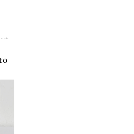
amoto
to