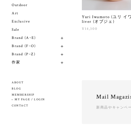
Outdoor
Art
Yuri Iwamoto (ユリ 
Exclusive
liver (オブジェ)
¥14,300
Sale
Brand (A~E)
Brand (F~O)
Brand (P~Z)
作家
ABOUT
BLOG
MEMBERSHIP
Mail Magazi
MY PAGE / LOGIN
CONTACT
新商品やキャンペ