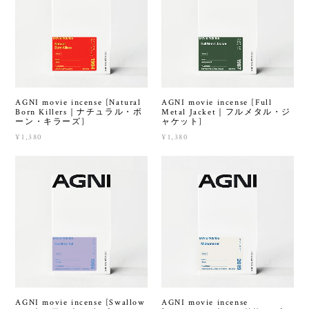
AGNI movie incense [Natural
AGNI movie incense [Full
Born Killers｜ナチュラル・ボ
Metal Jacket｜フルメタル・ジ
ーン・キラーズ]
ャケット]
¥1,380
¥1,380
AGNI movie incense [Swallow
AGNI movie incense