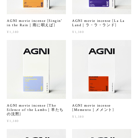
AGNI movie incense [Singin'
AGNI movie incense [La La
in the Rain｜雨に唄えば]
Land｜ラ・ラ・ランド]
¥1,380
¥1,380
AGNI movie incense [The
AGNI movie incense
Silence of the Lambs｜羊たち
[Memento｜メメント]
の沈黙]
¥1,380
¥1,380