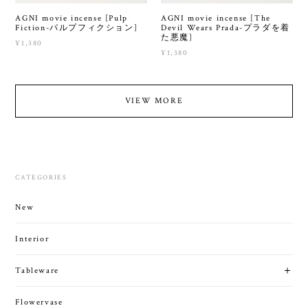
AGNI movie incense [Pulp
AGNI movie incense [The
Fiction-パルプフィクション]
Devil Wears Prada-プラダを着
た悪魔]
¥1,380
¥1,380
VIEW MORE
CATEGORIES
New
Interior
Tableware
Flowervase