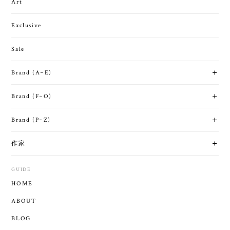
Art
Exclusive
Sale
Brand (A~E)
Brand (F~O)
Brand (P~Z)
作家
GUIDE
HOME
ABOUT
BLOG