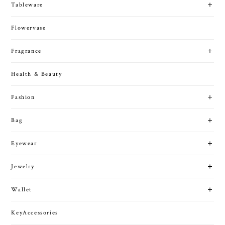
Tableware
Flowervase
Fragrance
Health & Beauty
Fashion
Bag
Eyewear
Jewelry
Wallet
KeyAccessories