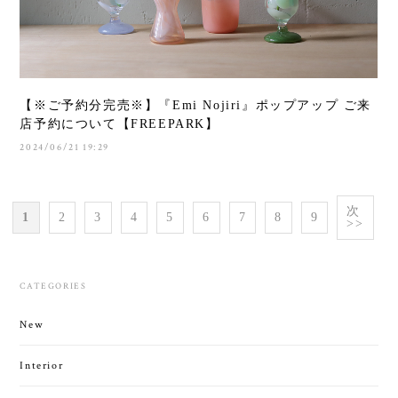
【※ご予約分完売※】『Emi Nojiri』ポップアップ ご来
店予約について【FREEPARK】
2024/06/21 19:29
次
1
2
3
4
5
6
7
8
9
>>
CATEGORIES
New
Interior