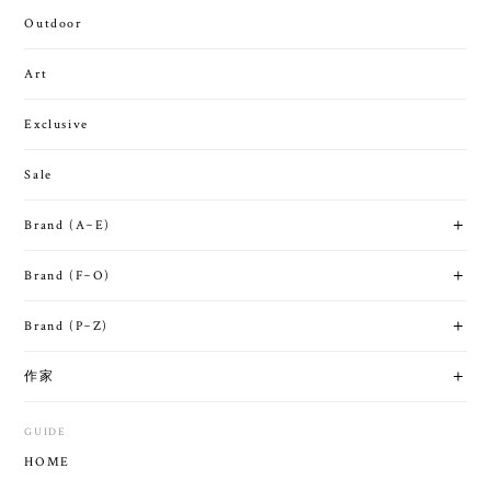
Outdoor
Art
Exclusive
Sale
Brand (A~E)
Brand (F~O)
Brand (P~Z)
作家
GUIDE
HOME