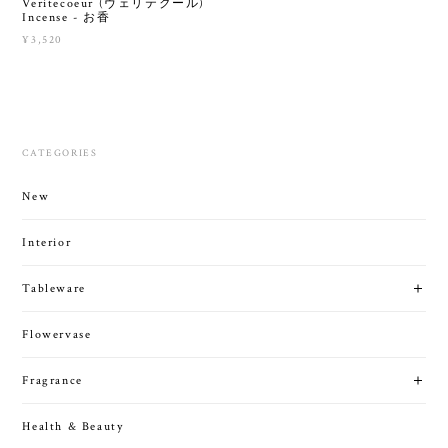
Veritecoeur (ヴェリテクール)
Incense - お香
¥3,520
CATEGORIES
New
Interior
Tableware
Flowervase
Fragrance
Health & Beauty