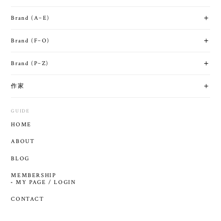
Brand (A~E)
Brand (F~O)
Brand (P~Z)
作家
GUIDE
HOME
ABOUT
BLOG
MEMBERSHIP
MY PAGE / LOGIN
CONTACT