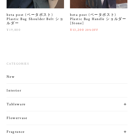
beta post (ベータポスト)
beta post (ベータポスト)
Plastic Bag Shoulder Belt ショ
Plastic Bag Handle ショルダー
ルダー
[Stone]
¥19,800
¥13,200
20%OFF
CATEGORIES
New
Interior
Tableware
Flowervase
Fragrance