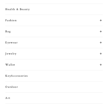
Health & Beauty
Fashion
Bag
Eyewear
Jewelry
Wallet
KeyAccessories
Outdoor
Art