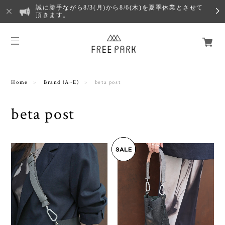
誠に勝手ながら8/3(月)から8/6(木)を夏季休業とさせて
頂きます。
Home
Brand (A~E)
beta post
beta post