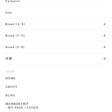
Exclusive
Sale
Brand (A~E)
Brand (F~O)
Brand (P~Z)
作家
GUIDE
HOME
ABOUT
BLOG
MEMBERSHIP
MY PAGE / LOGIN