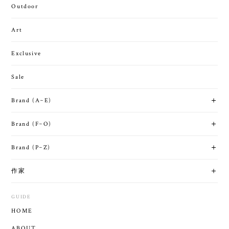
Outdoor
Art
Exclusive
Sale
Brand (A~E)
Brand (F~O)
Brand (P~Z)
作家
GUIDE
HOME
ABOUT