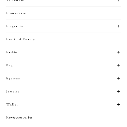
Tableware
Flowervase
Fragrance
Health & Beauty
Fashion
Bag
Eyewear
Jewelry
Wallet
KeyAccessories