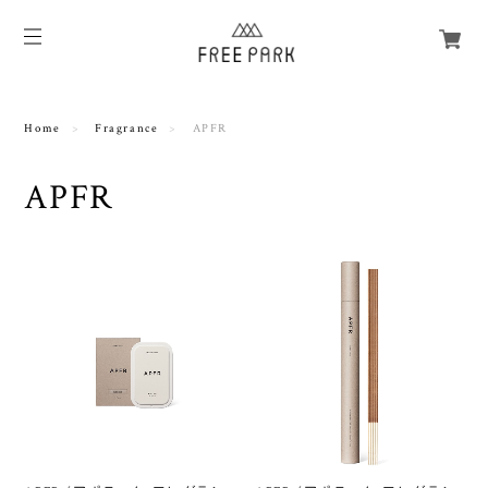
Home
Fragrance
APFR
APFR