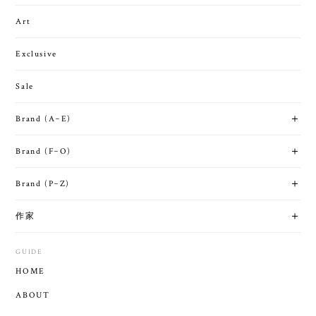
Art
Exclusive
Sale
Brand (A~E)
Brand (F~O)
Brand (P~Z)
作家
GUIDE
HOME
ABOUT