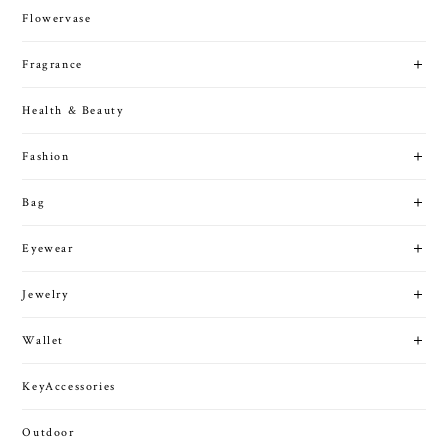
Flowervase
Fragrance
Health & Beauty
Fashion
Bag
Eyewear
Jewelry
Wallet
KeyAccessories
Outdoor