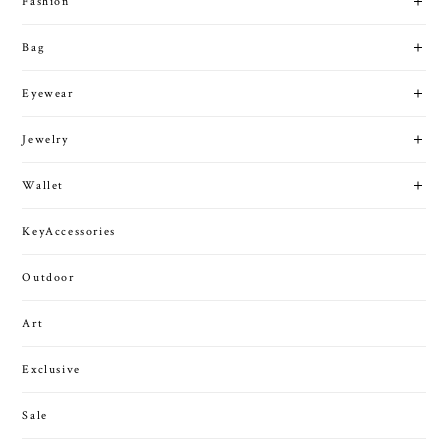
Fashion
Bag
Eyewear
Jewelry
Wallet
KeyAccessories
Outdoor
Art
Exclusive
Sale