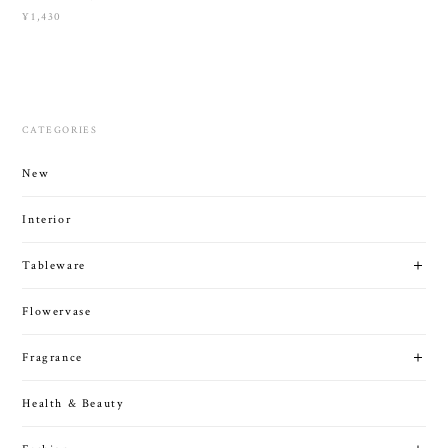
¥1,430
CATEGORIES
New
Interior
Tableware
Flowervase
Fragrance
Health & Beauty