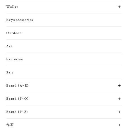
Wallet
KeyAccessories
Outdoor
Art
Exclusive
Sale
Brand (A~E)
Brand (F~O)
Brand (P~Z)
作家