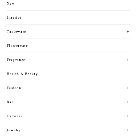
New
Interior
Tableware
Flowervase
Fragrance
Health & Beauty
Fashion
Bag
Eyewear
Jewelry