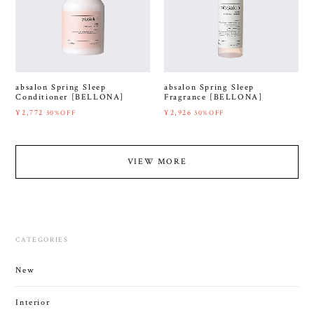
absalon Spring Sleep
absalon Spring Sleep
Conditioner [BELLONA]
Fragrance [BELLONA]
¥2,772
¥2,926
30%OFF
30%OFF
VIEW MORE
CATEGORIES
New
Interior