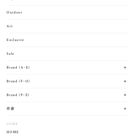
Outdoor
Art
Exclusive
Sale
Brand (A~E)
Brand (F~O)
Brand (P~Z)
作家
GUIDE
HOME