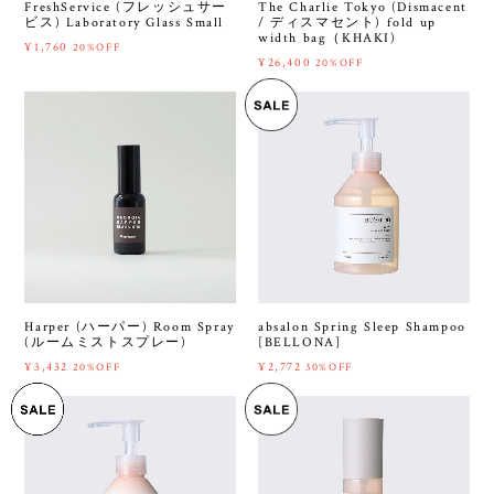
FreshService (フレッシュサー
The Charlie Tokyo (Dismacent
ビス) Laboratory Glass Small
/ ディスマセント) fold up
width bag（KHAKI)
¥1,760
20%OFF
¥26,400
20%OFF
Harper (ハーパー) Room Spray
absalon Spring Sleep Shampoo
(ルームミストスプレー)
[BELLONA]
¥3,432
¥2,772
20%OFF
30%OFF