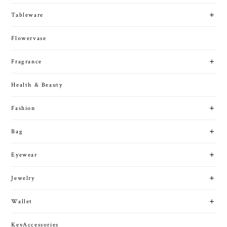
Tableware
Flowervase
Fragrance
Health & Beauty
Fashion
Bag
Eyewear
Jewelry
Wallet
KeyAccessories