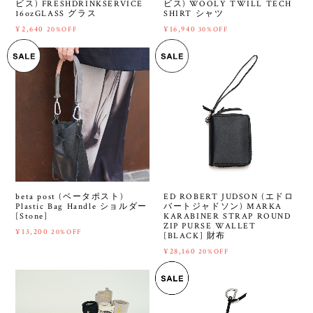
ビス) FRESHDRINKSERVICE
ビス) WOOLY TWILL TECH
16ozGLASS グラス
SHIRT シャツ
¥2,640
¥16,940
20%OFF
30%OFF
beta post (ベータポスト)
ED ROBERT JUDSON (エドロ
Plastic Bag Handle ショルダー
バートジャドソン) MARKA
[Stone]
KARABINER STRAP ROUND
ZIP PURSE WALLET
¥13,200
20%OFF
[BLACK] 財布
¥28,160
20%OFF