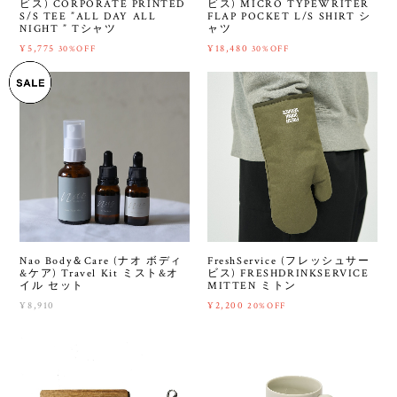
ビス) CORPORATE PRINTED
ビス) MICRO TYPEWRITER
S/S TEE ”ALL DAY ALL
FLAP POCKET L/S SHIRT シ
NIGHT ” Tシャツ
ャツ
¥5,775
¥18,480
30%OFF
30%OFF
Nao Body＆Care (ナオ ボディ
FreshService (フレッシュサー
&ケア) Travel Kit ミスト&オ
ビス) FRESHDRINKSERVICE
イル セット
MITTEN ミトン
¥8,910
¥2,200
20%OFF