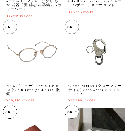
amabro (アマブロ) ひがし ち
Silk Road Bazaar (シルクロー
か 花器「愛 編む 磁器猫」フラ
ドバザール) オーナメント
ワーベース
¥3,344
20%OFF
¥3,960
20%OFF
NEW. (ニュー) REVISION R-
Gloma Nautica (グローマノー
12 [C-3 blasted gold clear] 眼
ティカ) Snap Shackle 1101 シ
鏡
ャックル
¥20,240
¥10,890
20%OFF
10%OFF