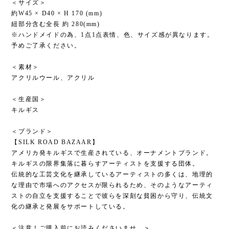
＜サイズ＞
約W45 × D40 × H 170 (mm)
紐部分含む全長 約 280(mm)
※ハンドメイドの為、1点1点表情、色、サイズ感が異なります。
予めご了承ください。
＜素材＞
アクリルウール、アクリル
＜生産国＞
キルギス
＜ブランド＞
【SILK ROAD BAZAAR】
アメリカ発キルギスで生産されている、オーナメントブランド。
キルギスの限界集落に暮らすアーティストを支援する団体。
伝統的な工芸文化を継承しているアーティストの多くは、地理的
な理由で市場へのアクセスが限られるため、そのようなアーティ
ストの自立を支援することで彼らを深刻な貧困から守り、伝統文
化の継承と発展をサポートしている。
＜注意！ご購入前にお読みくださいませ。＞