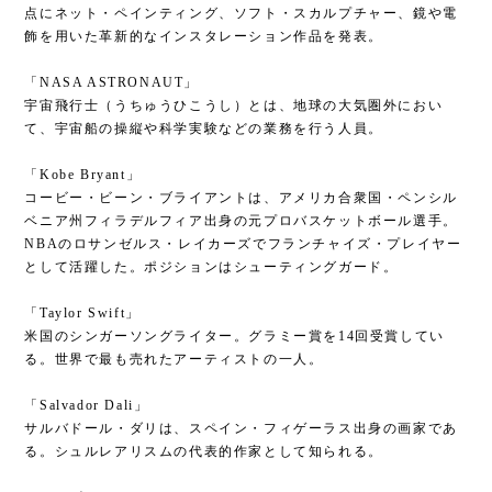
点にネット・ペインティング、ソフト・スカルプチャー、鏡や電
飾を用いた革新的なインスタレーション作品を発表。
「NASA ASTRONAUT」
宇宙飛行士（うちゅうひこうし）とは、地球の大気圏外におい
て、宇宙船の操縦や科学実験などの業務を行う人員。
「Kobe Bryant」
コービー・ビーン・ブライアントは、アメリカ合衆国・ペンシル
ベニア州フィラデルフィア出身の元プロバスケットボール選手。
NBAのロサンゼルス・レイカーズでフランチャイズ・プレイヤー
として活躍した。ポジションはシューティングガード。
「Taylor Swift」
米国のシンガーソングライター。グラミー賞を14回受賞してい
る。世界で最も売れたアーティストの一人。
「Salvador Dali」
サルバドール・ダリは、スペイン・フィゲーラス出身の画家であ
る。シュルレアリスムの代表的作家として知られる。