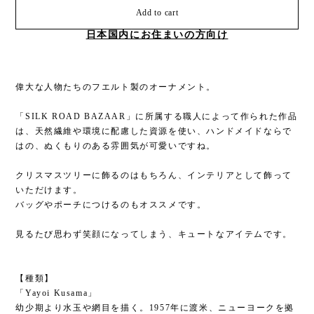
Add to cart
日本国内にお住まいの方向け
偉大な人物たちのフエルト製のオーナメント。
「SILK ROAD BAZAAR」に所属する職人によって作られた作品
は、天然繊維や環境に配慮した資源を使い、ハンドメイドならで
はの、ぬくもりのある雰囲気が可愛いですね。
クリスマスツリーに飾るのはもちろん、インテリアとして飾って
いただけます。
バッグやポーチにつけるのもオススメです。
見るたび思わず笑顔になってしまう、キュートなアイテムです。
【種類】
「Yayoi Kusama」
幼少期より水玉や網目を描く。1957年に渡米、ニューヨークを拠