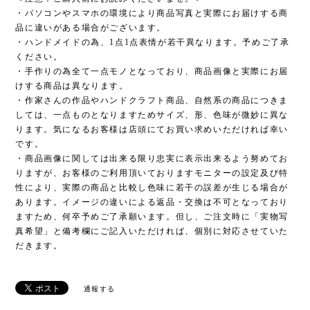
・パソコンやスマホの環境により商品写真と実際にお届けする商
品に違いがある場合がございます。
・ハンドメイドの為、1点1点表情が若干異なります。予めご了承
ください。
・手作りの為全て一点モノとなっており、商品画像と実際にお届
けする商品は異なります。
・作家さんの作品やハンドクラフト商品、自然系の商品につきま
しては、一点ものとなりますためサイズ、形、色味が微妙に異な
ります。気になるお客様は店頭にてお買い求めいただければ幸い
です。
・商品画像に関しては出来る限り忠実に表示出来るよう努めてお
りますが、お客様のご利用頂いておりますモニターの設定及び特
性により、実際の商品と比較し色味に若干の誤差が生じる場合が
あります。イメージの違いによる返品・交換は不可となっており
ますため、何卒予めご了承願います。但し、ご注文時に「実物写
真希望」と備考欄にご記入いただければ、個別に対応させていた
だきます。
通報する