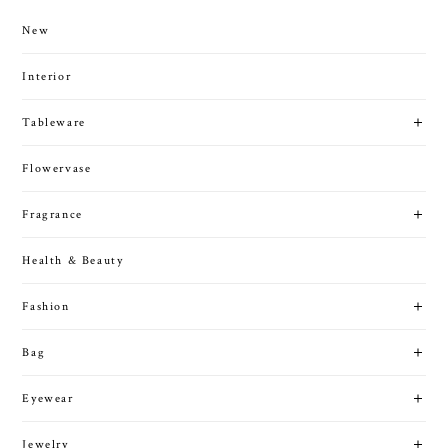
New
Interior
Tableware
Flowervase
Fragrance
Health & Beauty
Fashion
Bag
Eyewear
Jewelry