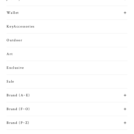
Wallet
KeyAccessories
Outdoor
Art
Exclusive
Sale
Brand (A~E)
Brand (F~O)
Brand (P~Z)