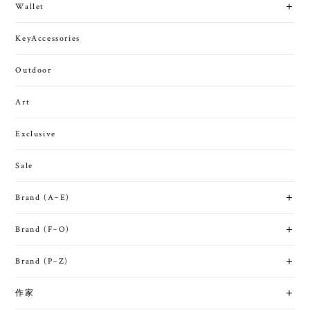
Wallet
KeyAccessories
Outdoor
Art
Exclusive
Sale
Brand (A~E)
Brand (F~O)
Brand (P~Z)
作家