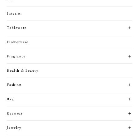
Interior
Tableware
Flowervase
Fragrance
Health & Beauty
Fashion
Bag
Eyewear
Jewelry