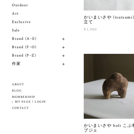
Outdoor
Art
かいまいさや (tsutsumi
Exclusive
立て
¥1,980
Sale
Brand (A~E)
Brand (F~O)
Brand (P~Z)
作家
ABOUT
BLOG
MEMBERSHIP
MY PAGE / LOGIN
CONTACT
かいまいさや boli こぶ
ブジェ