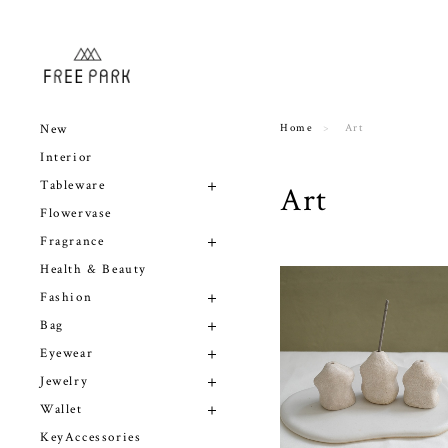
New
Home
Art
Interior
Tableware
Art
Flowervase
Fragrance
Health & Beauty
Fashion
Bag
Eyewear
Jewelry
Wallet
KeyAccessories