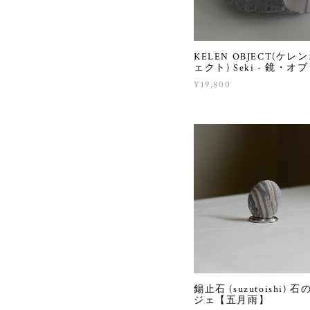
KELEN OBJECT(ケレ
ェクト) Seki - 鏡・オ
¥19,800
錫止石 (suzutoishi) 
ジェ【五月雨】