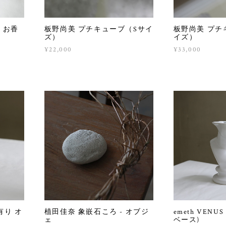
) お香
板野尚美 プチキューブ（Sサイ
板野尚美 プチ
ズ）
イズ）
¥22,000
¥33,000
有り オ
植田佳奈 象嵌石ころ - オブジ
emeth VENUS
ェ
ベース)