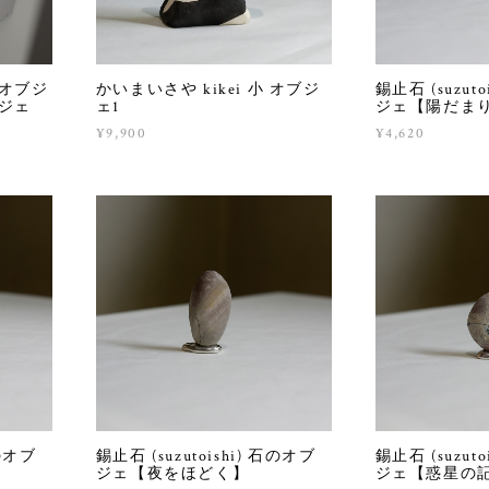
ンオブジ
かいまいさや kikei 小 オブジ
錫止石 (suzut
ブジェ
ェ1
ジェ【陽だま
¥9,900
¥4,620
石のオブ
錫止石 (suzutoishi) 石のオブ
錫止石 (suzut
ジェ【夜をほどく】
ジェ【惑星の