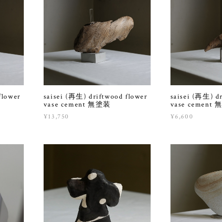
flower
saisei (再生) driftwood flower
saisei (再生) d
vase cement 無塗装
vase cement
¥13,750
¥6,600