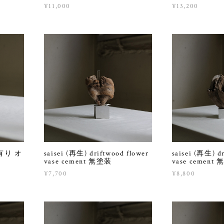
¥11,000
¥13,200
有り オ
saisei (再生) driftwood flower
saisei (再生) d
vase cement 無塗装
vase cement
¥7,700
¥8,800