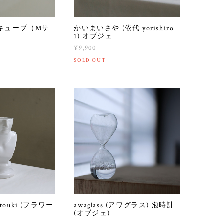
キューブ（Mサ
かいまいさや (依代 yorishiro
1) オブジェ
¥9,900
SOLD OUT
 touki (フラワー
awaglass (アワグラス) 泡時計
(オブジェ)