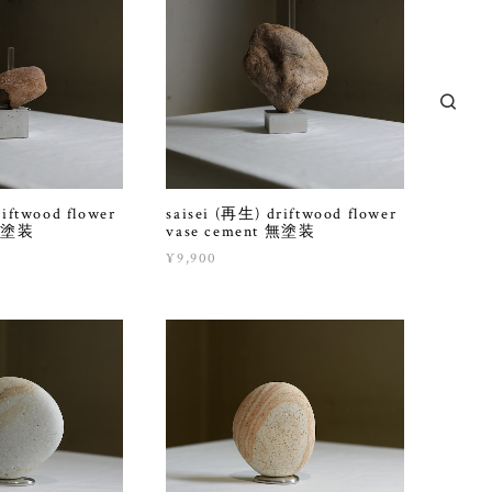
riftwood flower
saisei (再生) driftwood flower
 無塗装
vase cement 無塗装
¥9,900