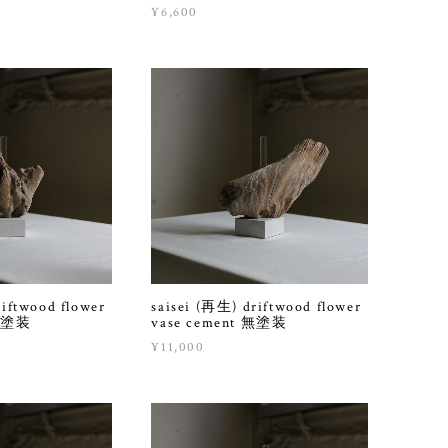
¥6,600
riftwood flower
saisei (再生) driftwood flower
 無塗装
vase cement 無塗装
¥11,000