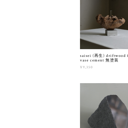
saisei (再生) driftwood 
vase cement 無塗装
¥9,350