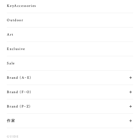
KeyAccessories
Outdoor
Art
Exclusive
Sale
Brand (A~E)
Brand (F~O)
Brand (P~Z)
作家
GUIDE