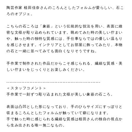
陶芸作家 植田佳奈さんのころんとしたフォルムが愛らしい、石こ
ろのオブジェ。
こちらの石ころは「象嵌」という伝統的な技法を用い、表面に緻
密な文様が彫り込められています。眺めてみた時の美しい佇まい
や、触った時の独特な質感には、手仕事ならではの優しい温もり
を感じさせます。インテリアとしてお部屋に飾ってみたり、本物
の石と一緒に並べてみても面白くなりそうですね。
手作業で制作された作品だからこそ感じられる、繊細な質感・美
しい佇まいをじっくりとお楽しみください。
---------------------------------------------------------
＜スタッフコメント＞
手作業で一刻ずつ彫り込まれた文様が美しい象嵌の石ころ。
表面は凸凹とした形になっており、手のひらサイズにすっぽりと
収まるころんとしたフォルムが触っていて癖になります。
手で触った時に感じられる繊細な質感は植田さんの独自の視点か
ら生み出される唯一無二なもの。