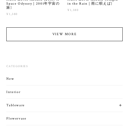
Space Odyssey｜2001年宇宙の
in the Rain｜雨に唄えば]
旅]
¥1,380
¥1,380
VIEW MORE
CATEGORIES
New
Interior
Tableware
Flowervase