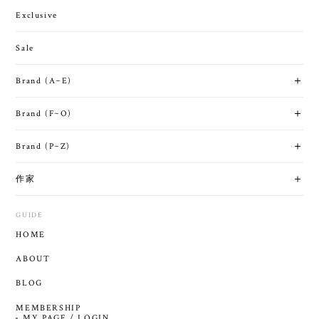
Exclusive
Sale
Brand (A~E)
Brand (F~O)
Brand (P~Z)
作家
GUIDE
HOME
ABOUT
BLOG
MEMBERSHIP
MY PAGE / LOGIN