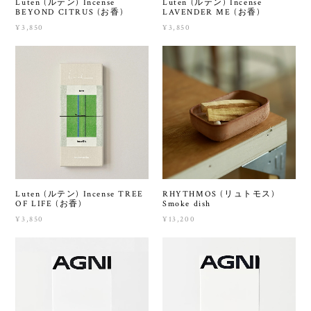
Luten (ルテン) Incense
Luten (ルテン) Incense
BEYOND CITRUS (お香)
LAVENDER ME (お香)
¥3,850
¥3,850
Luten (ルテン) Incense TREE
RHYTHMOS (リュトモス)
OF LIFE (お香)
Smoke dish
¥3,850
¥13,200