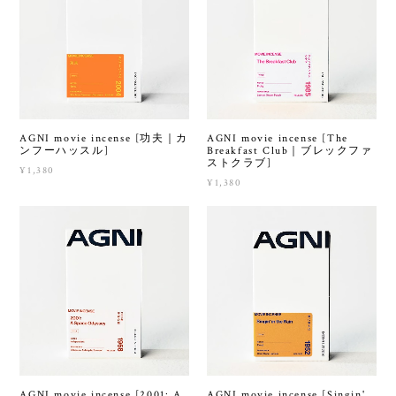
AGNI movie incense [功夫｜カ
AGNI movie incense [The
ンフーハッスル]
Breakfast Club｜ブレックファ
ストクラブ]
¥1,380
¥1,380
AGNI movie incense [2001: A
AGNI movie incense [Singin'