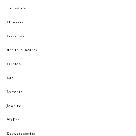
Tableware
Flowervase
Fragrance
Health & Beauty
Fashion
Bag
Eyewear
Jewelry
Wallet
KeyAccessories