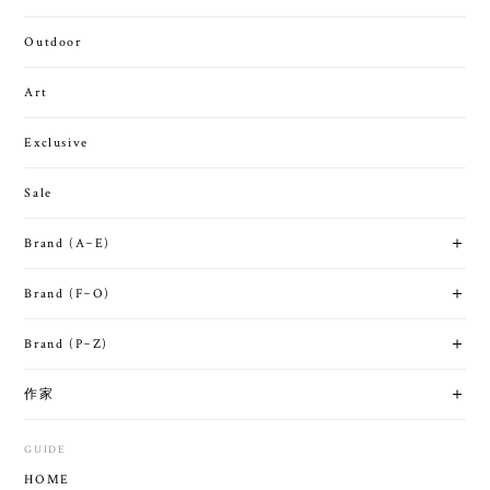
Outdoor
Art
Exclusive
Sale
Brand (A~E)
Brand (F~O)
Brand (P~Z)
作家
GUIDE
HOME