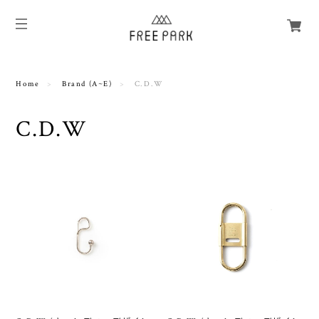
Home
Brand (A~E)
C.D.W
C.D.W