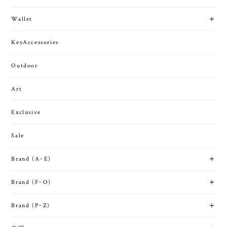
Wallet
KeyAccessories
Outdoor
Art
Exclusive
Sale
Brand (A~E)
Brand (F~O)
Brand (P~Z)