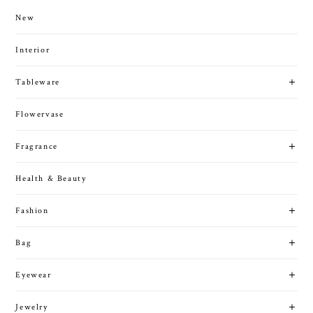
New
Interior
Tableware
Flowervase
Fragrance
Health & Beauty
Fashion
Bag
Eyewear
Jewelry