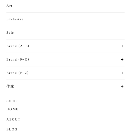
Art
Exclusive
Sale
Brand (A~E)
Brand (F~O)
Brand (P~Z)
作家
GUIDE
HOME
ABOUT
BLOG