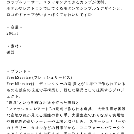
カップ＆ソーサー。スタッキングできるカップが便利。
ホテルやレストランで出てくるモダンでシンプルなデザインと、
ロゴのギャップがいまっぽくてかわいいです◎
＜容量＞
200ml
＜素材＞
磁器
＜ブランド＞
FreshService (フレッシュサービス)
FreshServiceは、ディレクターの南 貴之が世界中で作られている
ものを独自の視点で再構築し、新たな製品として提案するプロジ
ェクト。
“道具”という明確な用途を持った衣服と
”ファッションやアート”の観点で作られる道具。 大量生産が困難
な産地や顔が見える距離の作り手、大量生産でありながら実用性
や機能性の高いメーカーや工場と取り組み、 ステーショナリーや
カトラリー、タオルなどの日用品から、ユニフォームやワークウ
エアをイメージした衣服まで、手に取る人のライフスタイルを豊