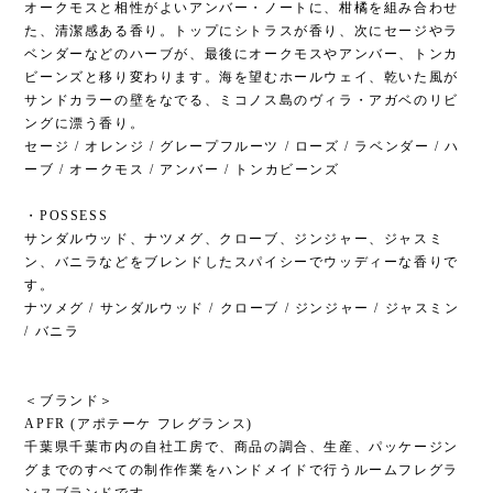
オークモスと相性がよいアンバー・ノートに、柑橘を組み合わせ
た、清潔感ある香り。トップにシトラスが香り、次にセージやラ
ベンダーなどのハーブが、最後にオークモスやアンバー、トンカ
ビーンズと移り変わります。海を望むホールウェイ、乾いた風が
サンドカラーの壁をなでる、ミコノス島のヴィラ・アガベのリビ
ングに漂う香り。
セージ / オレンジ / グレープフルーツ / ローズ / ラベンダー / ハ
ーブ / オークモス / アンバー / トンカビーンズ
・POSSESS
サンダルウッド、ナツメグ、クローブ、ジンジャー、ジャスミ
ン、バニラなどをブレンドしたスパイシーでウッディーな香りで
す。
ナツメグ / サンダルウッド / クローブ / ジンジャー / ジャスミン
/ バニラ
＜ブランド＞
APFR (アポテーケ フレグランス)
千葉県千葉市内の自社工房で、商品の調合、生産、パッケージン
グまでのすべての制作作業をハンドメイドで行うルームフレグラ