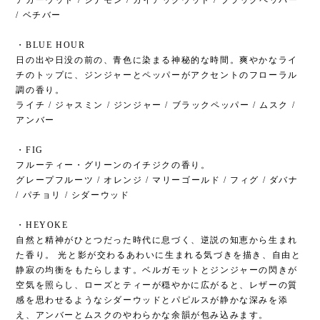
アガーウッド / シナモン / ガイアックウッド / ブラックペッパー
/ ベチバー
・BLUE HOUR
日の出や日没の前の、青色に染まる神秘的な時間。爽やかなライ
チのトップに、ジンジャーとペッパーがアクセントのフローラル
調の香り。
ライチ / ジャスミン / ジンジャー / ブラックペッパー / ムスク /
アンバー
・FIG
フルーティー・グリーンのイチジクの香り。
グレープフルーツ / オレンジ / マリーゴールド / フィグ / ダバナ
/ パチョリ / シダーウッド
・HEYOKE
自然と精神がひとつだった時代に息づく、逆説の知恵から生まれ
た香り。 光と影が交わるあわいに生まれる気づきを描き、自由と
静寂の均衡をもたらします。ベルガモットとジンジャーの閃きが
空気を照らし、ローズとティーが穏やかに広がると、レザーの質
感を思わせるようなシダーウッドとパピルスが静かな深みを添
え、アンバーとムスクのやわらかな余韻が包み込みます。