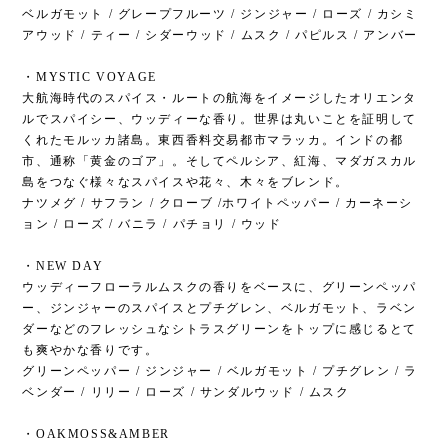
ベルガモット / グレープフルーツ / ジンジャー / ローズ / カシミ
アウッド / ティー / シダーウッド / ムスク / パピルス / アンバー
・MYSTIC VOYAGE
大航海時代のスパイス・ルートの航海をイメージしたオリエンタ
ルでスパイシー、ウッディーな香り。世界は丸いことを証明して
くれたモルッカ諸島。東西香料交易都市マラッカ。インドの都
市、通称「黄金のゴア」。そしてペルシア、紅海、マダガスカル
島をつなぐ様々なスパイスや花々、木々をブレンド。
ナツメグ / サフラン / クローブ /ホワイトペッパー / カーネーシ
ョン / ローズ / バニラ / パチョリ / ウッド
・NEW DAY
ウッディーフローラルムスクの香りをベースに、グリーンペッパ
ー、ジンジャーのスパイスとプチグレン、ベルガモット、ラベン
ダーなどのフレッシュなシトラスグリーンをトップに感じるとて
も爽やかな香りです。
グリーンペッパー / ジンジャー / ベルガモット / プチグレン / ラ
ベンダー / リリー / ローズ / サンダルウッド / ムスク
・OAKMOSS&AMBER