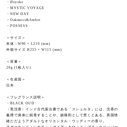
・Heyoke
・MYSTIC VOYAGE
・NEW DAY
・Oakmoss&Amber
・POSSESS
＜サイズ＞
本体：W90 × L210 (mm)
外箱サイズ H235 × W115 (mm)
＜容量＞
20g (1枚入り)
＜生産国＞
日本
＜フレグランス説明＞
・BLACK OUD
〈黒沈香〉インド古代薬法書である「スシュルタ」には、沈香の
薫煙で身体に賦香することや、鎮痛剤として焚くとある。異国情
緒ただようアダルトなオリエンタル・ウッディーの香り。