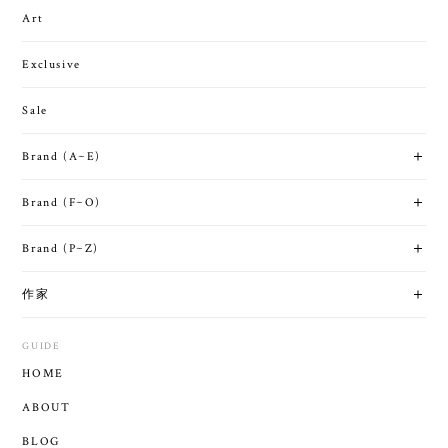
Art
Exclusive
Sale
Brand (A~E)
Brand (F~O)
Brand (P~Z)
作家
GUIDE
HOME
ABOUT
BLOG