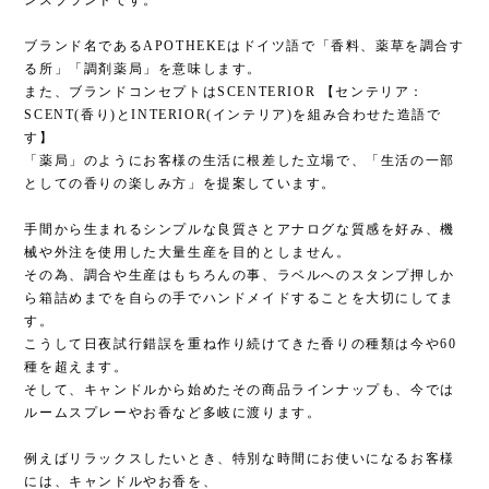
ンスブランドです。
ブランド名であるAPOTHEKEはドイツ語で「香料、薬草を調合す
る所」「調剤薬局」を意味します。
また、ブランドコンセプトはSCENTERIOR 【センテリア：
SCENT(香り)とINTERIOR(インテリア)を組み合わせた造語で
す】
「薬局」のようにお客様の生活に根差した立場で、「生活の一部
としての香りの楽しみ方」を提案しています。
手間から生まれるシンプルな良質さとアナログな質感を好み、機
械や外注を使用した大量生産を目的としません。
その為、調合や生産はもちろんの事、ラベルへのスタンプ押しか
ら箱詰めまでを自らの手でハンドメイドすることを大切にしてま
す。
こうして日夜試行錯誤を重ね作り続けてきた香りの種類は今や60
種を超えます。
そして、キャンドルから始めたその商品ラインナップも、今では
ルームスプレーやお香など多岐に渡ります。
例えばリラックスしたいとき、特別な時間にお使いになるお客様
には、キャンドルやお香を、