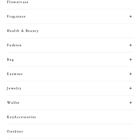
Flowervase
Fragrance
Health & Beauty
Fashion
Bag
Eyewear
Jewelry
Wallet
KeyAccessories
Outdoor