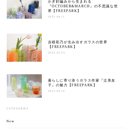
かぎ針編みから生まれる
『OCTOBER&MARCH』の不思議な世
界【FREEPARK】
2025.04.11
吉積彩乃が生み出すガラスの世界
【FREEPARK】
2025.03.24
暮らしに寄り添うガラス作家『辻美友
子』の魅力【FREEPARK】
2025.02.16
CATEGORIES
New