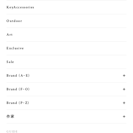
KeyAccessories
Outdoor
Art
Exclusive
Sale
Brand (A~E)
Brand (F~O)
Brand (P~Z)
作家
GUIDE