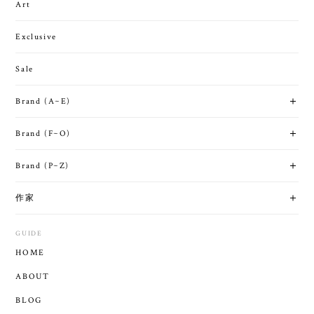
Art
Exclusive
Sale
Brand (A~E)
Brand (F~O)
Brand (P~Z)
作家
GUIDE
HOME
ABOUT
BLOG