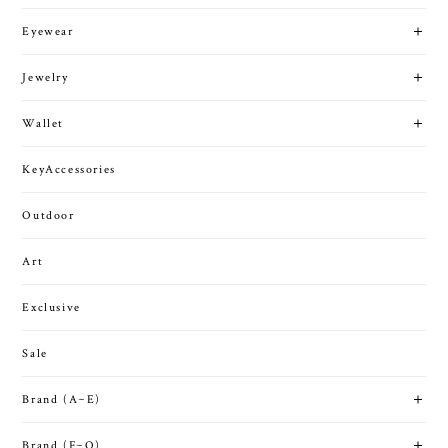
Eyewear
Jewelry
Wallet
KeyAccessories
Outdoor
Art
Exclusive
Sale
Brand (A~E)
Brand (F~O)