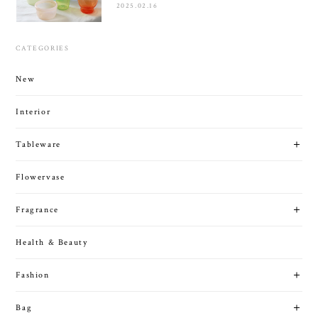
2025.02.16
CATEGORIES
New
Interior
Tableware
Flowervase
Fragrance
Health & Beauty
Fashion
Bag