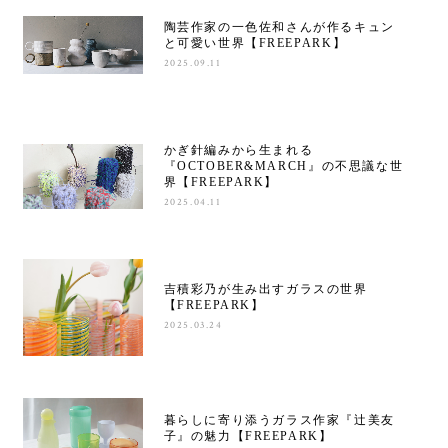
陶芸作家の一色佐和さんが作るキュン
と可愛い世界【FREEPARK】
2025.09.11
かぎ針編みから生まれる
『OCTOBER&MARCH』の不思議な世
界【FREEPARK】
2025.04.11
吉積彩乃が生み出すガラスの世界
【FREEPARK】
2025.03.24
暮らしに寄り添うガラス作家『辻美友
子』の魅力【FREEPARK】