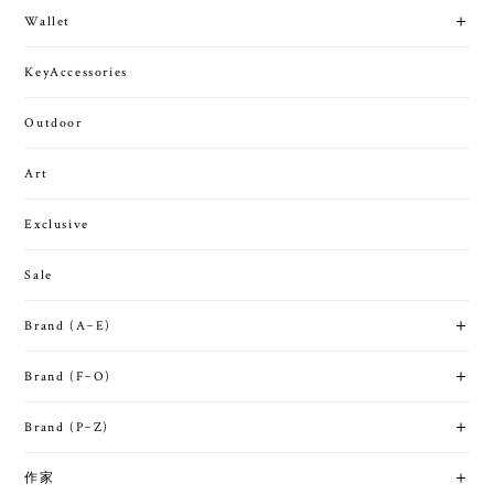
Wallet
KeyAccessories
Outdoor
Art
Exclusive
Sale
Brand (A~E)
Brand (F~O)
Brand (P~Z)
作家