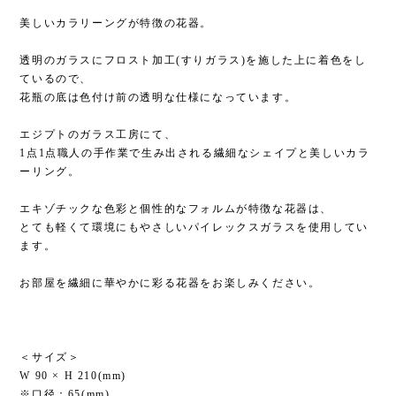
美しいカラリーングが特徴の花器。
透明のガラスにフロスト加工(すりガラス)を施した上に着色をし
ているので、
花瓶の底は色付け前の透明な仕様になっています。
エジプトのガラス工房にて、
1点1点職人の手作業で生み出される繊細なシェイプと美しいカラ
ーリング。
エキゾチックな色彩と個性的なフォルムが特徴な花器は、
とても軽くて環境にもやさしいパイレックスガラスを使用してい
ます。
お部屋を繊細に華やかに彩る花器をお楽しみください。
＜サイズ＞
W 90 × H 210(mm)
※口径：65(mm)