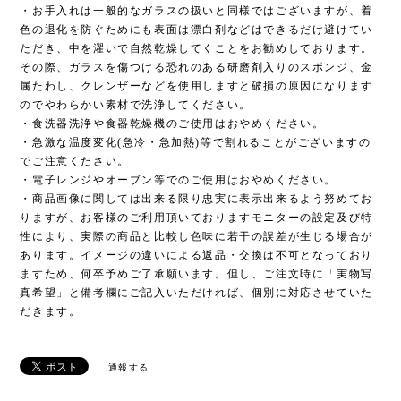
・お手入れは一般的なガラスの扱いと同様ではございますが、着
色の退化を防ぐためにも表面は漂白剤などはできるだけ避けてい
ただき、中を濯いで自然乾燥してくことをお勧めしております。
その際、ガラスを傷つける恐れのある研磨剤入りのスポンジ、金
属たわし、クレンザーなどを使用しますと破損の原因になります
のでやわらかい素材で洗浄してください。
・食洗器洗浄や食器乾燥機のご使用はおやめください。
・急激な温度変化(急冷・急加熱)等で割れることがございますの
でご注意ください。
・電子レンジやオーブン等でのご使用はおやめください。
・商品画像に関しては出来る限り忠実に表示出来るよう努めてお
りますが、お客様のご利用頂いておりますモニターの設定及び特
性により、実際の商品と比較し色味に若干の誤差が生じる場合が
あります。イメージの違いによる返品・交換は不可となっており
ますため、何卒予めご了承願います。但し、ご注文時に「実物写
真希望」と備考欄にご記入いただければ、個別に対応させていた
だきます。
通報する