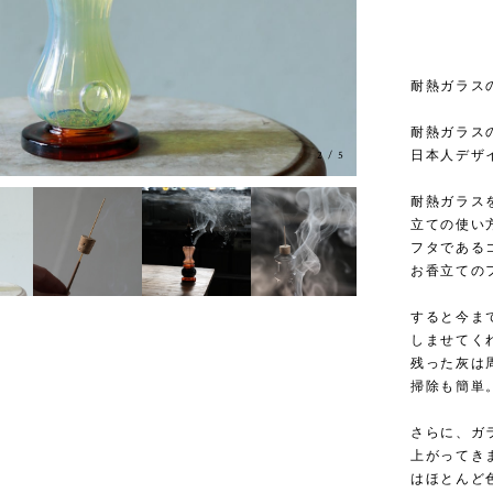
耐熱ガラス
耐熱ガラス
日本人デザ
3
/
5
耐熱ガラス
立ての使い
フタである
お香立ての
すると今ま
しませてく
残った灰は
掃除も簡単
さらに、ガ
上がってき
はほとんど