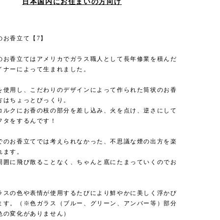
日本国内にお住まいの方向け
のお香立て【7】
のお香立てはアメリカでガラス職人として長年修業を積んだ
イナーによって生まれました。
を使用し、こだわりのデザインによって作られた筒状のお香
方はちょっとびっくり。
コルクにお香の枝の部分を差し込み、火を点け、逆さにして
フタをするんです！
でのお香立てでは考えられなかった、不思議な煙の出方を楽
れます。
周囲に飛び散ることなく、ちゃんと底にたまっていくのでお
。
ラスの色や表情が使用するたびにより鮮やかに美しく浮かび
ます。（※色ガラス（ブルー、グリーン、アンバー等）部分
色の変化がありません）