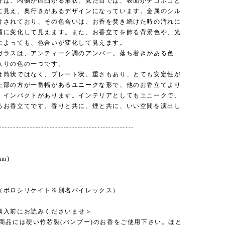
分は、内側が凹凸がる形状。見た目では、表面がデコボコと
に見え、奥行きがあるデザインになっています。金属のシル
けされており、その色合いは、お香を焚き続けた時の汚れに
麗に変化して見えます。また、お香立てを飾る背景色や、光
によっても、色合いが変化して見えます。
ガラスは、アンティーク調のアンバー。落ち着きがある色
入りの色の一つです。
は筒状ではなく、プレート状。重さもあり、とても安定性が
上部の方が一番幅があるユニークな形で、他のお香立てより
、インパクトがあります。インテリアとしてもユニークで、
るお香立てです。香りと共に、煙と共に、いい空間を演出し
------------------------------------------------
mm)
（ボロシリケイト※別名パイレックス）
購入前にお読みくださいませ＞
の商品には硬い竹芯製(バンブー)のお香をご使用下さい。ほと