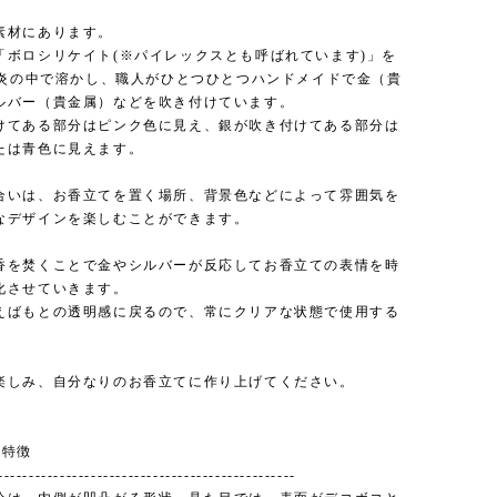
素材にあります。
「ボロシリケイト(※パイレックスとも呼ばれています)」を
℃の炎の中で溶かし、職人がひとつひとつハンドメイドで金（貴
ルバー（貴金属）などを吹き付けています。
けてある部分はピンク色に見え、銀が吹き付けてある部分は
たは青色に見えます。
合いは、お香立てを置く場所、背景色などによって雰囲気を
なデザインを楽しむことができます。
香を焚くことで金やシルバーが反応してお香立ての表情を時
化させていきます。
えばもとの透明感に戻るので、常にクリアな状態で使用する
。
楽しみ、自分なりのお香立てに作り上げてください。
の特徴
------------------------------------------------