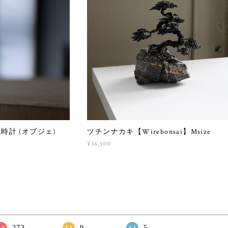
 泡時計 (オブジェ)
ツチンナカキ【Wirebonsai】Msize
¥16,500
273
9
5