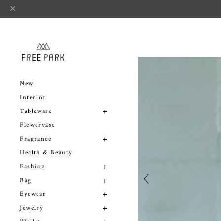
New
Interior
Tableware
Flowervase
Fragrance
Health & Beauty
Fashion
Bag
Eyewear
Jewelry