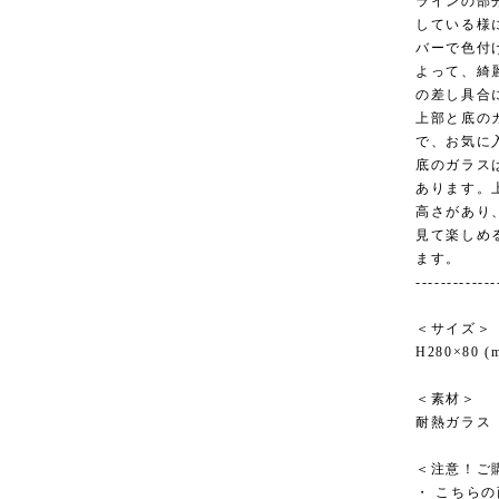
ラインの部
している様
バーで色付
よって、綺
の差し具合
上部と底の
で、お気に
底のガラス
あります。
高さがあり
見て楽しめ
ます。
-------------
＜サイズ＞
H280×80 (
＜素材＞
耐熱ガラス
＜注意！ご
・ こちら