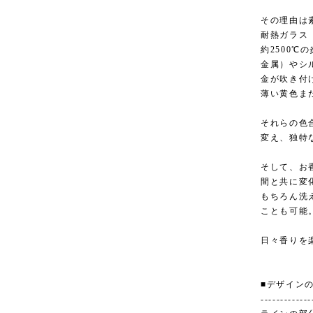
その理由は
耐熱ガラス
約2500
金属）やシ
金が吹き付
薄い黄色ま
それらの色
変え、独特
そして、お
間と共に変
もちろん洗
ことも可能
日々香りを
■デザイン
-------------