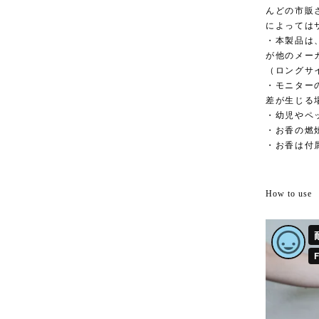
んどの市販
によっては
・本製品は
が他のメー
（ロングサ
・モニター
差が生じる
・幼児やペ
・お香の燃
・お香は付
How to use