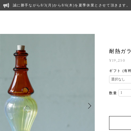
誠に勝手ながら8/3(月)から8/6(木)を夏季休業とさせて頂きます。
耐熱ガ
¥19,250
ギフト (有
数量