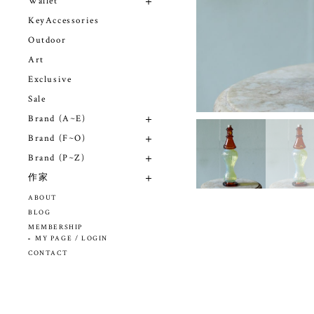
Wallet
KeyAccessories
Outdoor
Art
Exclusive
Sale
Brand (A~E)
Brand (F~O)
Brand (P~Z)
作家
ABOUT
BLOG
MEMBERSHIP
MY PAGE / LOGIN
CONTACT