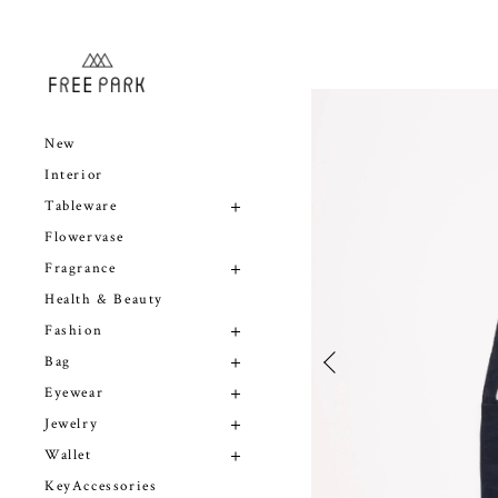
New
Interior
Tableware
Flowervase
Fragrance
Health & Beauty
Fashion
Bag
Eyewear
Jewelry
Wallet
KeyAccessories