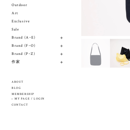
Outdoor
Art
Exclusive
Sale
Brand (A~E)
Brand (F~O)
Brand (P~Z)
作家
ABOUT
BLOG
MEMBERSHIP
MY PAGE / LOGIN
CONTACT