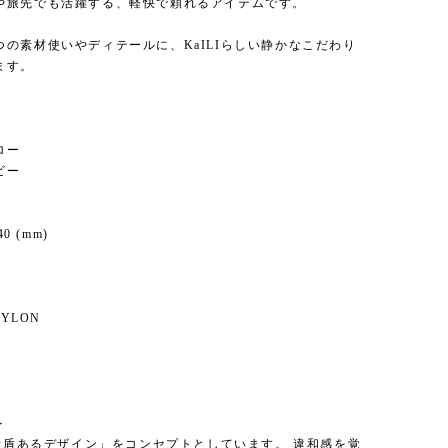
や旅先でも活躍する、軽快で頼れるアイテムです。
つの素材使いやディテールに、KaILIらしい静かなこだわり
ます。
ロー
ビー
40 (mm)
NYLON
＞
「矛盾あるデザイン」をコンセプトとしています。 違和感を覚