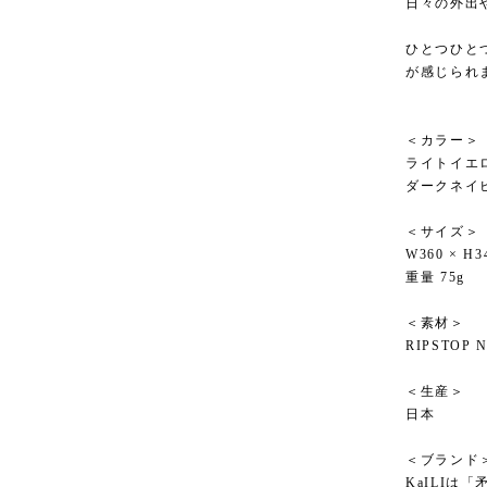
日々の外出
ひとつひと
が感じられ
＜カラー＞
ライトイエ
ダークネイ
＜サイズ＞
W360 × H3
重量 75g
＜素材＞
RIPSTOP 
＜生産＞
日本
＜ブランド
KaILIは