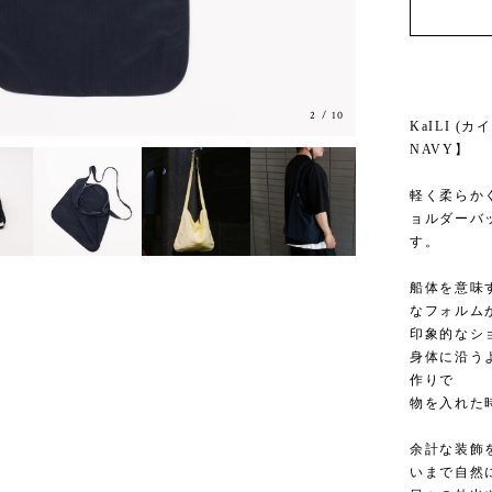
2
/
10
KaILI (
NAVY】
軽く柔らか
ョルダーバ
す。
船体を意味
なフォルム
印象的なシ
身体に沿う
作りで
物を入れた
余計な装飾
いまで自然