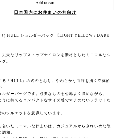
Add to cart
日本国内にお住まいの方向け
カイリ) HULL ショルダーバッグ 【LIGHT YELLOW / DARK
く丈夫なリップストップナイロンを素材としたミニマルなシ
ッグ。
する「HULL」の名のとおり、やわらかな曲線を描く立体的
が
ョルダーバッグです。必要なものを心地よく収めながら、
ように持てるコンパクトなサイズ感でマチのないフラットな
時のシルエットを意識しています。
を省いたミニマルな佇まいは、カジュアルからきれいめな装
に調和。