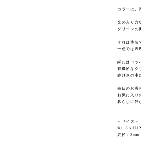
カラーは、深
光の入り方
グリーンの
それは塗装
一色では表
縁にはコッ
有機的なグ
静けさの中
毎日のお香
お気に入り
暮らしに静
＜サイズ＞
Φ118 x H1
穴径：3mm