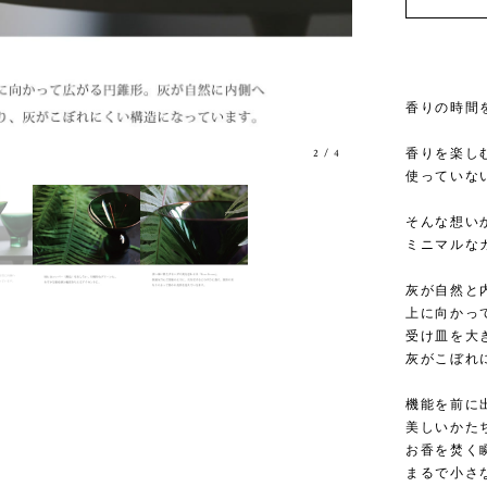
香りの時間
香りを楽し
3
/
4
使っていな
そんな想い
ミニマルな
灰が自然と
上に向かっ
受け皿を大
灰がこぼれ
機能を前に
美しいかた
お香を焚く
まるで小さ