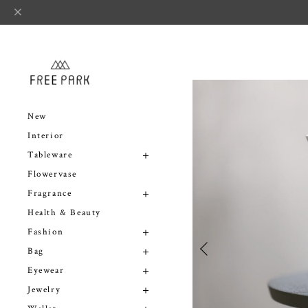
New
Interior
Tableware
Flowervase
Fragrance
Health & Beauty
Fashion
Bag
Eyewear
Jewelry