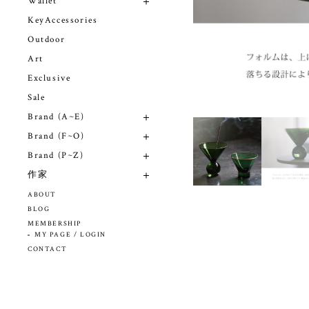
Wallet
KeyAccessories
Outdoor
Art
Exclusive
Sale
Brand (A~E)
Brand (F~O)
Brand (P~Z)
作家
ABOUT
BLOG
MEMBERSHIP
MY PAGE / LOGIN
CONTACT