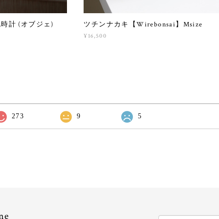
 泡時計 (オブジェ)
ツチンナカキ【Wirebonsai】Msize
¥16,500
273
9
5
ne