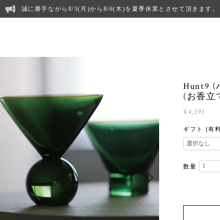
誠に勝手ながら8/3(月)から8/6(木)を夏季休業とさせて頂きます。
Hunt9 (
(お香立
¥4,191
ギフト (有
数量