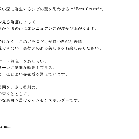
い森に群生するシダの葉を思わせる **Fern Green**。
や見る角度によって、
奥からほのかに赤いニュアンスが浮かび上がります。
ではなく、このガラスだけが持つ自然な表情。
現できない、奥行きのある美しさをお楽しみください。
パー（銅色）をあしらい、
リーンに繊細な輪郭をプラス。
に、ほどよい存在感を添えています。
時間を、少し特別に。
の香りとともに、
かな余白を届けるインセンスホルダーです。
22 mm