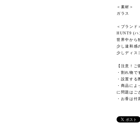
＜素材＞
ガラス
＜ブランド
HUNT9 (
世界中から
少し違和感
少しディス
【注意！ご
・割れ物で
・設置する
・商品によ
に問題はご
・お香は付