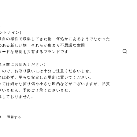
＞
ハントナイン)
独自の感性で収集してきた物 何処かにあるようでなかった
のある新しい物 それらが集まり不思議な空間
コードな感覚を共有するブランドです
購入前にお読みください】
すので、お取り扱いには十分ご注意くださいませ。
際は必ず、平らな安定した場所に置いてください。
っては細かな掠り傷や小さな凹凸などがございますが、品質
ざいません。予めご了承くださいませ。
属しておりません。
通報する