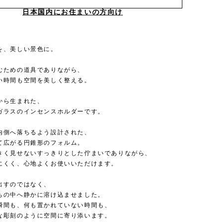
日本国内にお住まいの方向け
を、美しい景色に。
むための道具でありながら、
い時間も空間を美しく整える。
から生まれた、
ガラスのインセンスホルダーです。
内側へ落ちるよう設計された、
て広がる円錐形のフォルム。
きく見せないすっきりとした佇まいでありながら、
にくく、心地よくお使いいただけます。
出すのではなく、
ちの中へ静かに溶け込ませました。
瞬間も、何も置かれていない時間も、
な彫刻のように空間に寄り添います。