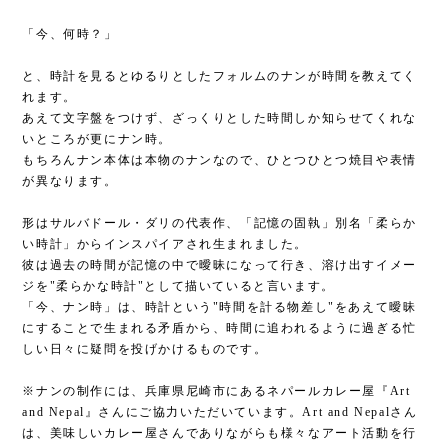
「今、何時？」
と、時計を見るとゆるりとしたフォルムのナンが時間を教えてく
れます。
あえて文字盤をつけず、ざっくりとした時間しか知らせてくれな
いところが更にナン時。
もちろんナン本体は本物のナンなので、ひとつひとつ焼目や表情
が異なります。
形はサルバドール・ダリの代表作、「記憶の固執」別名「柔らか
い時計」からインスパイアされ生まれました。
彼は過去の時間が記憶の中で曖昧になって行き、溶け出すイメー
ジを"柔らかな時計"として描いていると言います。
「今、ナン時」は、時計という"時間を計る物差し"をあえて曖昧
にすることで生まれる矛盾から、時間に追われるように過ぎる忙
しい日々に疑問を投げかけるものです。
※ナンの制作には、兵庫県尼崎市にあるネパールカレー屋『Art
and Nepal』さんにご協力いただいています。Art and Nepalさん
は、美味しいカレー屋さんでありながらも様々なアート活動を行