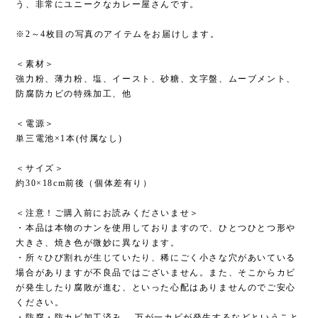
う、非常にユニークなカレー屋さんです。
※2～4枚目の写真のアイテムをお届けします。
＜素材＞
強力粉、薄力粉、塩、イースト、砂糖、文字盤、ムーブメント、
防腐防カビの特殊加工、他
＜電源＞
単三電池×1本(付属なし)
＜サイズ＞
約30×18cm前後（個体差有り）
＜注意！ご購入前にお読みくださいませ＞
・本品は本物のナンを使用しておりますので、ひとつひとつ形や
大きさ、焼き色が微妙に異なります。
・所々ひび割れが生じていたり、稀にごく小さな穴があいている
場合がありますが不良品ではございません。また、そこからカビ
が発生したり腐敗が進む、といった心配はありませんのでご安心
ください。
・防腐・防カビ加工済み。 万が一カビが発生するなどということ