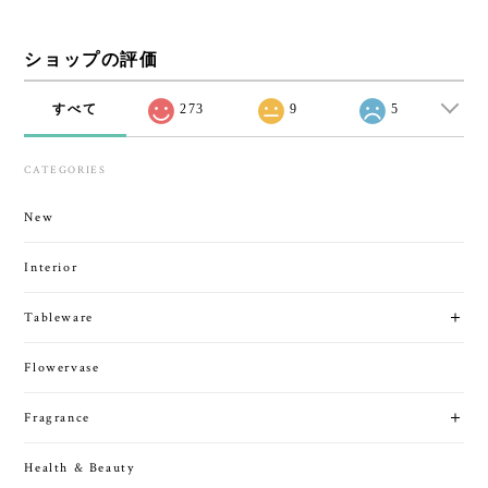
ショップの評価
すべて
273
9
5
CATEGORIES
New
Interior
Tableware
Flowervase
Fragrance
Health & Beauty