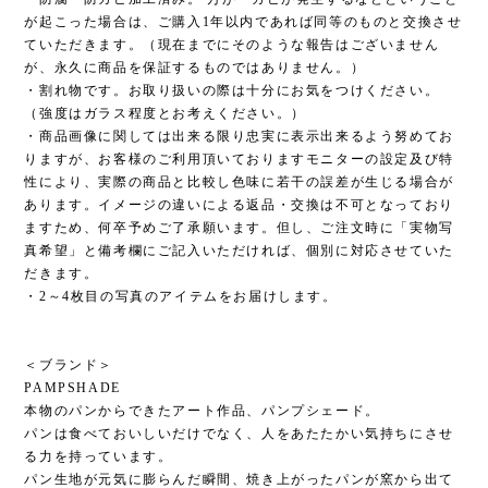
が起こった場合は、ご購入1年以内であれば同等のものと交換させ
ていただきます。（現在までにそのような報告はございません
が、永久に商品を保証するものではありません。）
・割れ物です。お取り扱いの際は十分にお気をつけください。
（強度はガラス程度とお考えください。）
・商品画像に関しては出来る限り忠実に表示出来るよう努めてお
りますが、お客様のご利用頂いておりますモニターの設定及び特
性により、実際の商品と比較し色味に若干の誤差が生じる場合が
あります。イメージの違いによる返品・交換は不可となっており
ますため、何卒予めご了承願います。但し、ご注文時に「実物写
真希望」と備考欄にご記入いただければ、個別に対応させていた
だきます。
・2～4枚目の写真のアイテムをお届けします。
＜ブランド＞
PAMPSHADE
本物のパンからできたアート作品、パンプシェード。
パンは食べておいしいだけでなく、人をあたたかい気持ちにさせ
る力を持っています。
パン生地が元気に膨らんだ瞬間、焼き上がったパンが窯から出て