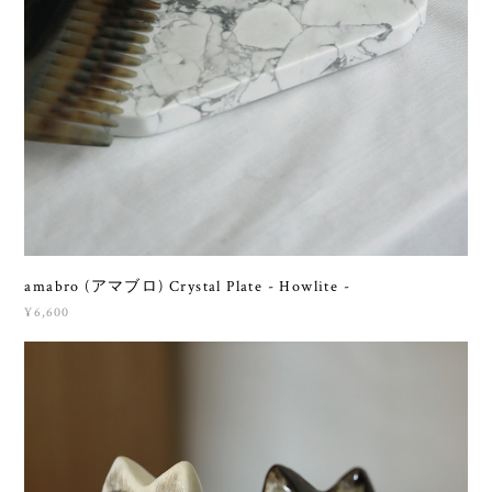
amabro (アマブロ) Crystal Plate - Howlite -
¥6,600