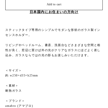
Add to cart
日本国内にお住まいの方向け
スティックタイプ専用のシンプルでモダンな形状のガラス製イン
センスホルダー。
リビングやベッドルーム、書斎、洗面台などさまざまな空間と相
性が良く、窓辺に置けば外の光がクリアなガラスにほどよく差し
込み、ガラスならではの光の影もお楽しみいただけます。
＜サイズ＞
約 w250×d35×h25mm
＜素材＞
耐熱ガラス
＜ブランド＞
amabro (アマブロ)