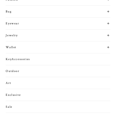
Bag
Eyewear
Jewelry
Wallet
KeyAccessories
Outdoor
Art
Exclusive
Sale