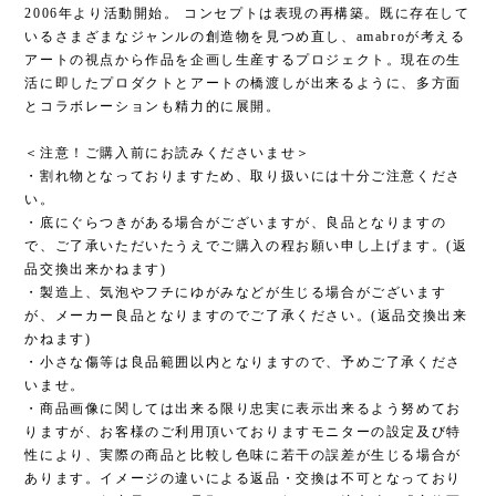
2006年より活動開始。 コンセプトは表現の再構築。既に存在して
いるさまざまなジャンルの創造物を見つめ直し、amabroが考える
アートの視点から作品を企画し生産するプロジェクト。現在の生
活に即したプロダクトとアートの橋渡しが出来るように、多方面
とコラボレーションも精力的に展開。
＜注意！ご購入前にお読みくださいませ＞
・割れ物となっておりますため、取り扱いには十分ご注意くださ
い。
・底にぐらつきがある場合がございますが、良品となりますの
で、ご了承いただいたうえでご購入の程お願い申し上げます。(返
品交換出来かねます)
・製造上、気泡やフチにゆがみなどが生じる場合がございます
が、メーカー良品となりますのでご了承ください。(返品交換出来
かねます)
・小さな傷等は良品範囲以内となりますので、予めご了承くださ
いませ。
・商品画像に関しては出来る限り忠実に表示出来るよう努めてお
りますが、お客様のご利用頂いておりますモニターの設定及び特
性により、実際の商品と比較し色味に若干の誤差が生じる場合が
あります。イメージの違いによる返品・交換は不可となっており