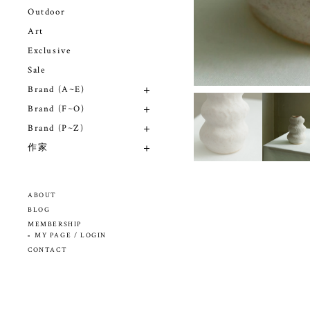
Outdoor
Art
Exclusive
Sale
Brand (A~E)
Brand (F~O)
Brand (P~Z)
作家
ABOUT
BLOG
MEMBERSHIP
MY PAGE / LOGIN
CONTACT