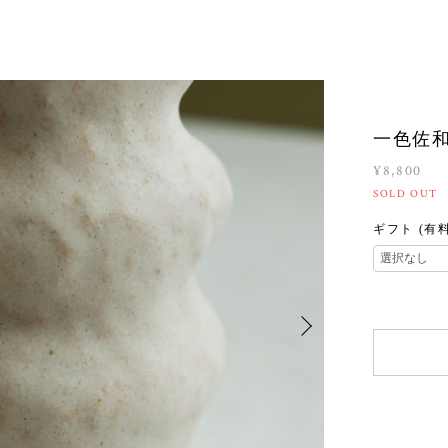
一色佐和 
¥8,800
SOLD OUT
ギフト (有