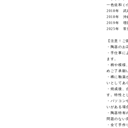
一色佐和 (
2018年
2018年 
2019年 
2025年 
【注意！ご
・陶器のお
・手仕事に
ます。
・柄や模様
めご了承願
・稀に釉薬
いとしてあ
・焼成後、
す。特性と
・パソコン
いがある場
・陶器特有
問題のない
・全て手作