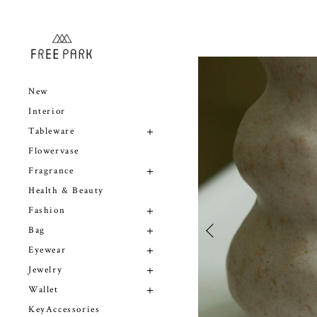
New
Interior
Tableware
Flowervase
Fragrance
Health & Beauty
Fashion
Bag
Eyewear
Jewelry
Wallet
KeyAccessories