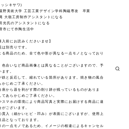
イッシキサワ)
 武蔵野美術大学 工芸工業デザイン学科陶磁専攻 卒業
沖縄 大嶺工房制作アシスタントになる
増田光氏のアシスタントになる
常滑市にて作陶生活中
購入前にお読みくださいませ】
花は別売りです。
よる商品のため、全て色や形が異なる一点モノとなっており
、色合いなど商品画像とは異なることがございますので、予
います。
が鉄と反応して、縮れている箇所があります。焼き物の風合
らかじめご了承ください。
台座から器を剥がす際の削り跡が残っているものがありま
してあらかじめご了承ください。
やスマホの環境により商品写真と実際にお届けする商品に違
合がございます。
の貫入（細かいヒビ・凹み）が表面にございますが、使用上
良品となっております。
りの一点モノであるため、イメージの相違によるキャンセル