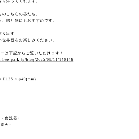
寄り添ってくれます。
ものこちらの器たち。
も、贈り物にもおすすめです。
作り出す
い世界観をお楽しみください。
ューは下記からご覧いただけます！
.free-park.jp/blog/2025/09/11/140146
× H135 × φ40(mm)
×・食洗器×
・直火×
＞