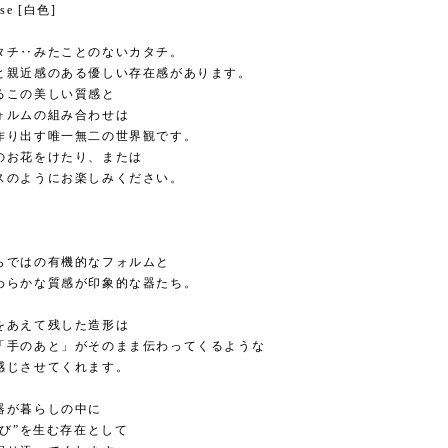
se [白色]
タチ‥みたことのないカタチ。
と親近感のある優しい存在感があります。
るこの美しい質感と
ォルムの組み合わせは
作り出す唯一無二の世界観です。
のお花をけたり、または
スのようにお楽しみください。
らではの有機的なフォルムと
わらかな質感が印象的な器たち。
をあえて残した造形は
「手のあと」がそのまま伝わってくるような
感じさせてくれます。
器が暮らしの中に
遊び”を生む存在として