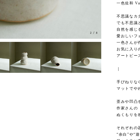
一色佐和 Va
不思議なカ
でも不思議
自然を感じ
2
/
8
愛おしいフ
一色さんが
お気に入り
アートピー
｜
手びねりな
マットでや
歪みや凹凸
作家さんの
ぬくもりを
それぞれの
“余白”や“