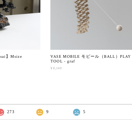
ai】Msize
VASE MOBILE モビール（BALL）PLAY
TOOL - graf
¥8,140
273
9
5