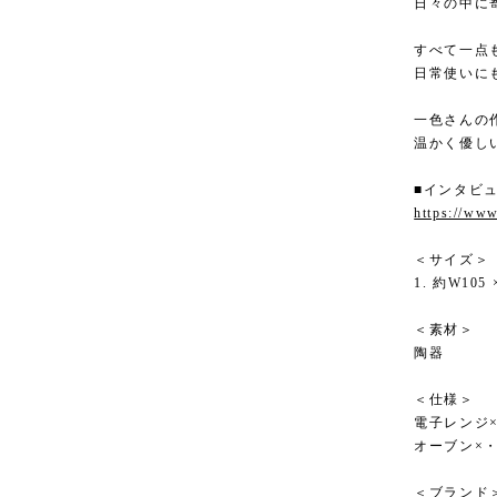
日々の中に
すべて一点
日常使いに
一色さんの
温かく優し
■インタビ
https://www
＜サイズ＞
1. 約W105 
＜素材＞
陶器
＜仕様＞
電子レンジ
オーブン×
＜ブランド