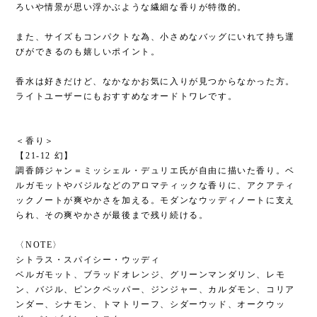
「上質な日常」をテーマにパリで誕生したフレグランスブラン
ド、「canoma (サノマ) 」のオードトワレ。
日本人の感性とフランスの調香技術を掛け合わせることで、日本
人が日常使いできるような香りに仕上げられています。
4種類の香り『鈴虫』『胡蝶』『早蕨』『乙女』には、源氏香にお
ける香図があてがわれており、ひとつひとつの香りから季節の移
ろいや情景が思い浮かぶような繊細な香りが特徴的。
また、サイズもコンパクトな為、小さめなバッグにいれて持ち運
びができるのも嬉しいポイント。
香水は好きだけど、なかなかお気に入りが見つからなかった方。
ライトユーザーにもおすすめなオードトワレです。
＜香り＞
【21-12 幻】
調香師ジャン＝ミッシェル・デュリエ氏が自由に描いた香り。ベ
ルガモットやバジルなどのアロマティックな香りに、アクアティ
ックノートが爽やかさを加える。モダンなウッディノートに支え