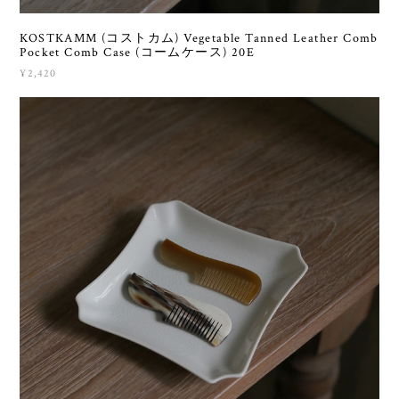
KOSTKAMM (コストカム) Vegetable Tanned Leather Comb
Pocket Comb Case (コームケース) 20E
¥2,420