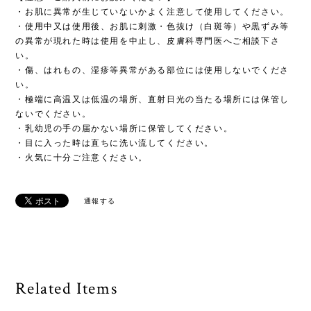
常使いできる香水」を生み出しています。
ブランド名“çanoma”は、日常を表す「茶の間」と上質の象徴であ
る「茶道」という2つの言葉を組み合わせ“sanoma”という音を作
り、そこにフランスが培った香水文化のエッセンスを表現するた
め“ça”を用いることで付けられました。
【注意！ご購入前にお読みください】
・お肌に異常が生じていないかよく注意して使用してください。
・使用中又は使用後、お肌に刺激・色抜け（白斑等）や黒ずみ等
の異常が現れた時は使用を中止し、皮膚科専門医へご相談下さ
い。
・傷、はれもの、湿疹等異常がある部位には使用しないでくださ
い。
・極端に高温又は低温の場所、直射日光の当たる場所には保管し
ないでください。
・乳幼児の手の届かない場所に保管してください。
・目に入った時は直ちに洗い流してください。
・火気に十分ご注意ください。
通報する