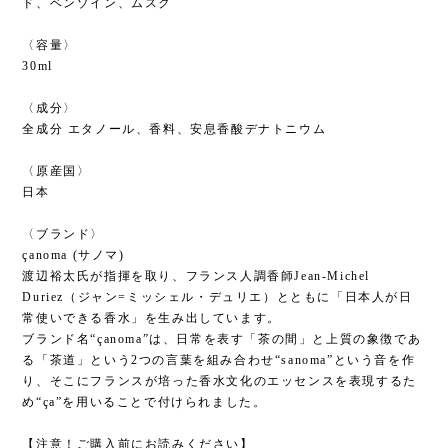
られ、その爽やかさが最後まで残り続ける。
〈NOTE〉
シトラス・スパイシー・ウッディ
ベルガモット、ブラッドオレンジ、グリーンマンダリン、レモ
ン、バジル、ピンクペッパー、ジンジャー、カルダモン、コリア
ンダー、シナモン、トマトリーフ、シダーウッド、オークウッ
ド、ベンゾイン、ムスク
〈容量〉
30ml
〈成分〉
全成分 エタノール、香料、安息香酸デナトニウム
〈原産国〉
日本
〈ブランド〉
çanoma (サノマ)
渡辺裕太氏が指揮を取り、フランス人調香師Jean-Michel
Duriez（ジャン=ミッシェル・デュリエ）とともに「日本人が日