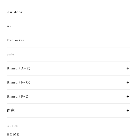
Eyewear
Jewelry
Wallet
KeyAccessories
Outdoor
Art
Exclusive
Sale
Brand (A~E)
Brand (F~O)