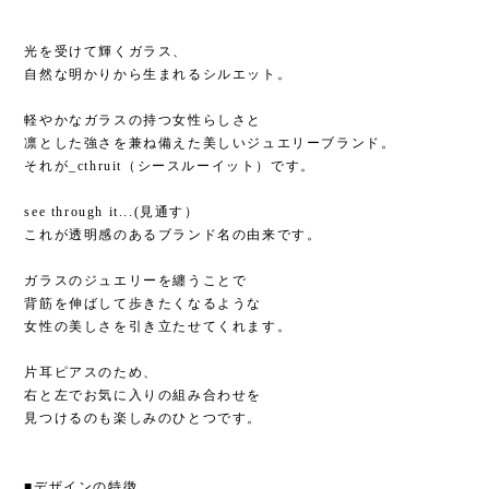
光を受けて輝くガラス、
自然な明かりから生まれるシルエット。
軽やかなガラスの持つ女性らしさと
凛とした強さを兼ね備えた美しいジュエリーブランド。
それが_cthruit（シースルーイット）です。
see through it...(見通す）
これが透明感のあるブランド名の由来です。
ガラスのジュエリーを纏うことで
背筋を伸ばして歩きたくなるような
女性の美しさを引き立たせてくれます。
片耳ピアスのため、
右と左でお気に入りの組み合わせを
見つけるのも楽しみのひとつです。
■デザインの特徴