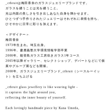
_cthruitは梅田香奈のガラスジュエリーブランドです。
ガラスを纏うことは光を纏うこと。
光は内面の美しさを引き出しあなた自身を輝かせます。
ひとつずつ手作りされたジュエリーはそれぞれに表情を持ち、
ひそやかに日常に彩りを加えます。
＜デザイナー＞
梅田香奈
1973年生まれ。埼玉出身。
1996年、慶應義塾大学環境情報学部卒業
2000年、能登島ガラス工房吹きガラス1年コース
2005年以降ギャラリー、セレクトショップ、デパートなどにて個
展やグループ展などを開催。
2008年、ガラスジュエリーブランド_cthruit（シースルーイッ
ト）を立ち上げる
_cthruit glass jewellery is like wearing light -
it captures the light around you,
reflecting the inner beauty of yourself.
Each lovingly handmade piece by Kana Umeda,