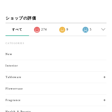
ショップの評価
すべて
274
9
5
CATEGORIES
New
Interior
Tableware
Flowervase
Fragrance
Health & Beauty