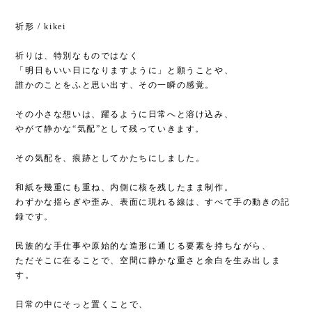
祈形 / kikei
祈りは、特別なものではなく
「明日もいい日になりますように」と願うことや、
誰かのことをふと思い出す、その一瞬の感覚。
その小さな想いは、躍るように日常へと溶け込み、
やがて静かな“気配”として残っていきます。
その気配を、痕跡としてかたちにしました。
和紙を幾重にも重ね、内側に核を残したまま制作。
わずかな揺らぎや歪み、表面に現れる線は、すべて手の動きの記
録です。
民族的な手仕事や原始的な造形に通じる要素を持ちながら、
ただそこに在ることで、空間に静かな重さと余白を生み出しま
す。
日常の中にそっと置くことで、