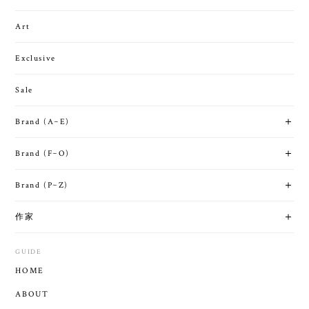
Art
Exclusive
Sale
Brand (A~E)
Brand (F~O)
Brand (P~Z)
作家
GUIDE
HOME
ABOUT