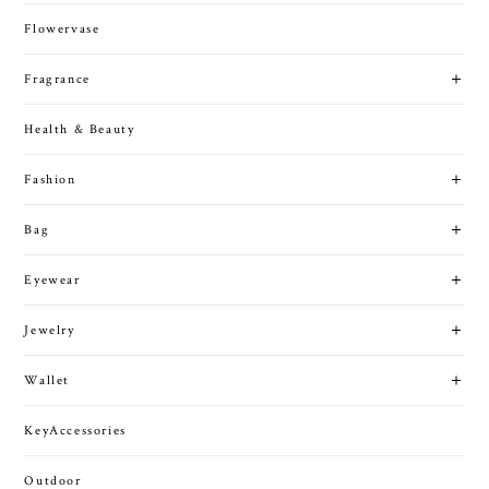
Flowervase
Fragrance
Health & Beauty
Fashion
Bag
Eyewear
Jewelry
Wallet
KeyAccessories
Outdoor