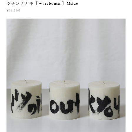
ツチンナカキ【Wirebonsai】Msize
¥16,500