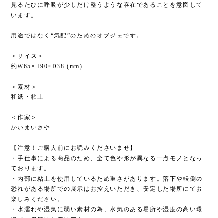
見るたびに呼吸が少しだけ整うような存在であることを意図して
います。
用途ではなく“気配”のためのオブジェです。
＜サイズ＞
約W65×H90×D38 (mm)
＜素材＞
和紙・粘土
＜作家＞
かいまいさや
【注意！ご購入前にお読みくださいませ】
・手仕事による商品のため、全て色や形が異なる一点モノとなっ
ております。
・内部に粘土を使用しているため重さがあります。落下や転倒の
恐れがある場所での展示はお控えいただき、安定した場所にてお
楽しみください。
・水濡れや湿気に弱い素材の為、水気のある場所や湿度の高い環