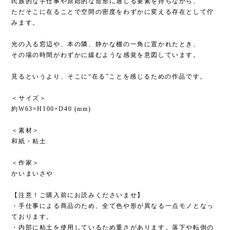
民族的な手仕事や原始的な造形に通じる要素を持ちながら、
ただそこに在ることで空間の密度をわずかに変える存在として佇
みます。
光の入る窓辺や、本の隣、静かな棚の一角に置かれたとき、
その場の時間がわずかに緩むような感覚を意図しています。
見るというより、そこに“在る”ことを感じるための作品です。
＜サイズ＞
約W63×H100×D40 (mm)
＜素材＞
和紙・粘土
＜作家＞
かいまいさや
【注意！ご購入前にお読みくださいませ】
・手仕事による商品のため、全て色や形が異なる一点モノとなっ
ております。
・内部に粘土を使用しているため重さがあります。落下や転倒の