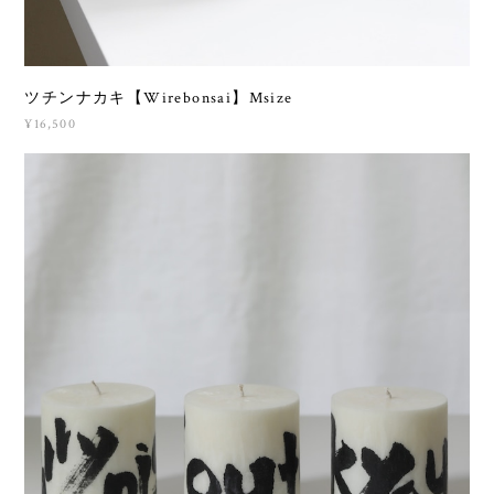
ツチンナカキ【Wirebonsai】Msize
¥16,500