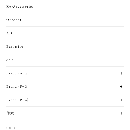
KeyAccessories
Outdoor
Art
Exclusive
Sale
Brand (A~E)
Brand (F~O)
Brand (P~Z)
作家
GUIDE