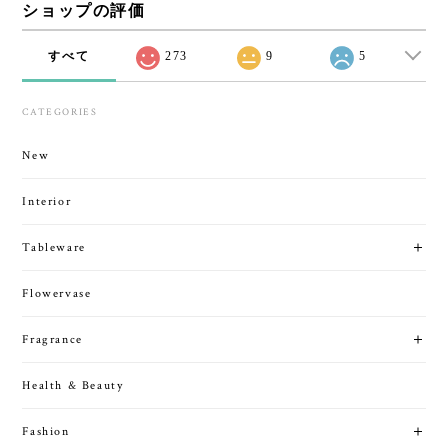
ショップの評価
すべて
273
9
5
CATEGORIES
New
Interior
Tableware
Flowervase
Fragrance
Health & Beauty
Fashion