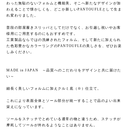
わった無駄のないフォルムと機能美。そこへ新たなデザインが加
わえることで懐かしくも、どこか新しいPANTOUFLEとして生ま
れ変わりました。
普段の部屋履きスリッパとしてだけでなく、お引越し祝いやお客
様用にご用意するのにもおすすめです。
工業製品ならではの洗練されたフォルム、そして新たに加えられ
た色彩豊かなカラーリングのPANTOUFLEの美しさを、ぜひお楽
しみください。
MADE in JAPAN ～品質へのこだわりをデザインと共に届けた
い～
細長く美しいフォルムに加えクルミ底（※）仕立て。
これにより表面全体とソール部分が統一することで品のよい出来
栄えになっています。
ソールをステッチでとめている通常の物と違うため、ステッチが
摩耗してソールが外れるようなことはありません。