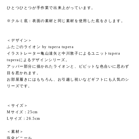
ひとつひとつが手作業で出来上がっています。
※クルミ底：表面の素材と同じ素材を使用した底をさします。
＜デザイン＞
ふたごのライオン by tupera tupera
イラストレーター亀山達矢と中川敦子によるユニットtupera
tuperaによるデザインシリーズ。
アッパー部分に描かれたライオンと、ビビットな色合いに思わず
目を惹かれます。
お部屋履きにはもちろん、お引越し祝いなどギフトにも人気のシ
リーズです。
＜サイズ＞
Mサイズ：25cm
Lサイズ：26.5cm
＜素材＞
塩化ビニール