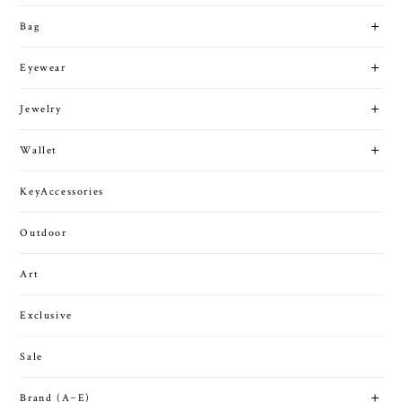
Bag
Eyewear
Jewelry
Wallet
KeyAccessories
Outdoor
Art
Exclusive
Sale
Brand (A~E)