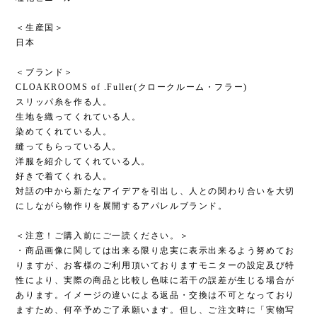
＜生産国＞
日本
＜ブランド＞
CLOAKROOMS of .Fuller(クロークルーム・フラー)
スリッパ糸を作る人。
生地を織ってくれている人。
染めてくれている人。
縫ってもらっている人。
洋服を紹介してくれている人。
好きで着てくれる人。
対話の中から新たなアイデアを引出し、人との関わり合いを大切
にしながら物作りを展開するアパレルブランド。
＜注意！ご購入前にご一読ください。＞
・商品画像に関しては出来る限り忠実に表示出来るよう努めてお
りますが、お客様のご利用頂いておりますモニターの設定及び特
性により、実際の商品と比較し色味に若干の誤差が生じる場合が
あります。イメージの違いによる返品・交換は不可となっており
ますため、何卒予めご了承願います。但し、ご注文時に「実物写