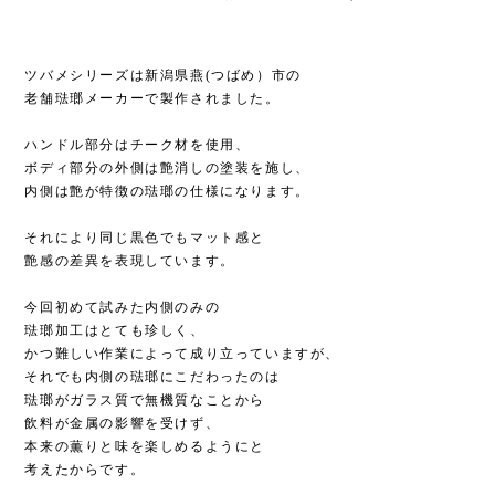
ツバメシリーズは新潟県燕(つばめ）市の
老舗琺瑯メーカーで製作されました。
ハンドル部分はチーク材を使用、
ボディ部分の外側は艶消しの塗装を施し、
内側は艶が特徴の琺瑯の仕様になります。
それにより同じ黒色でもマット感と
艶感の差異を表現しています。
今回初めて試みた内側のみの
琺瑯加工はとても珍しく、
かつ難しい作業によって成り立っていますが、
それでも内側の琺瑯にこだわったのは
琺瑯がガラス質で無機質なことから
飲料が金属の影響を受けず、
本来の薫りと味を楽しめるようにと
考えたからです。