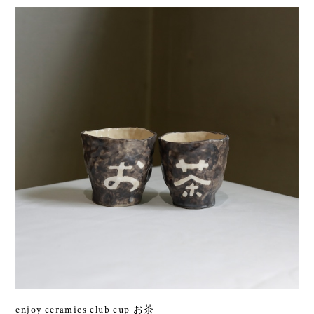
enjoy ceramics club cup お茶