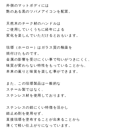
外側のマットボディには
艶のある黒のツバメアイコンを配置。
天然木のチーク材のハンドルは
ご使用していくうちに経年による
変化を楽しんでいただけるとおもいます。
琺瑯（ホーロー）はガラス質の釉薬を
焼付けたものです。
金属の影響を受けにくい事で匂いがつきにくく、
味質が変わらない特性をもっていることから、
本来の薫りと味覚を楽しむ事ができます。
また、この琺瑯製品は一般的な
スチール製ではなく、
ステンレス材を使用しております。
ステンレスの錆にくい特徴を活かし
錆止め剤を使用せず、
直接琺瑯を塗布することが出来ることから
薄くて軽い仕上がりになっています。