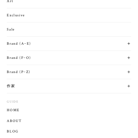
Art
Exclusive
Sale
Brand (A~E)
Brand (F~O)
Brand (P~Z)
作家
GUIDE
HOME
ABOUT
BLOG