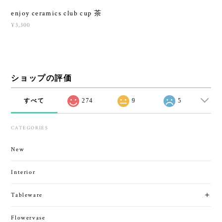
enjoy ceramics club cup 茶
¥3,300
ショップの評価
すべて
274
9
5
CATEGORIES
New
Interior
Tableware
Flowervase