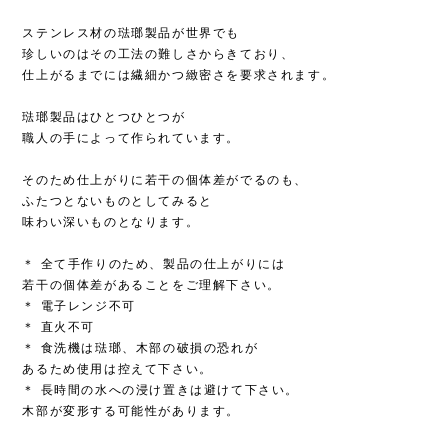
ステンレス材の琺瑯製品が世界でも
珍しいのはその工法の難しさからきており、
仕上がるまでには繊細かつ緻密さを要求されます。
琺瑯製品はひとつひとつが
職人の手によって作られています。
そのため仕上がりに若干の個体差がでるのも、
ふたつとないものとしてみると
味わい深いものとなります。
＊ 全て手作りのため、製品の仕上がりには
若干の個体差があることをご理解下さい。
＊ 電子レンジ不可
＊ 直火不可
＊ 食洗機は琺瑯、木部の破損の恐れが
あるため使用は控えて下さい。
＊ 長時間の水への浸け置きは避けて下さい。
木部が変形する可能性があります。