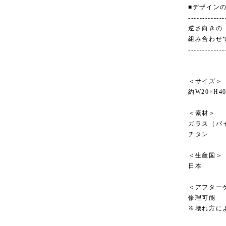
■デザイン
-------------
逆さ向きの
組み合わせ
-------------
＜サイズ＞
約W20×H40
＜素材＞
ガラス（パ
チタン
＜生産国＞
日本
＜アフター
修理可能
※壊れ方に