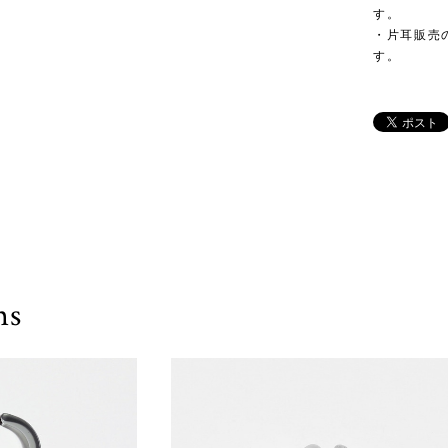
す。
・片耳販売
す。
ms