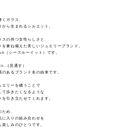
輝くガラス、
りから生まれるシルエット。
ラスの持つ女性らしさと
さを兼ね備えた美しいジュエリーブランド。
hruit（シースルーイット）です。
h it...(見通す）
感のあるブランド名の由来です。
ュエリーを纏うことで
して歩きたくなるような
さを引き立たせてくれます。
のため、
気に入りの組み合わせを
も楽しみのひとつです。