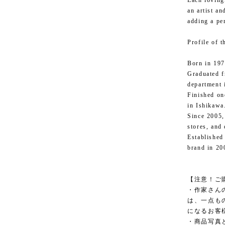
Each lovin
an artist a
adding a pe
Profile of 
Born in 197
Graduated f
department 
Finished on
in Ishikawa
Since 2005,
stores, and
Established 
brand in 20
【注意！ご
・作家さん
は、一点も
になるお客
・商品写真