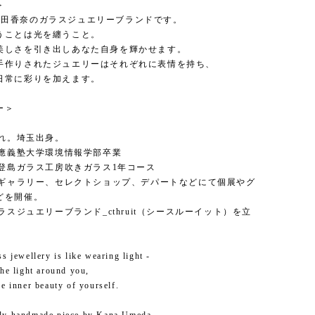
＞
itは梅田香奈のガラスジュエリーブランドです。
うことは光を纏うこと。
美しさを引き出しあなた自身を輝かせます。
手作りされたジュエリーはそれぞれに表情を持ち、
日常に彩りを加えます。
ー＞
まれ。埼玉出身。
慶應義塾大学環境情報学部卒業
能登島ガラス工房吹きガラス1年コース
以降ギャラリー、セレクトショップ、デパートなどにて個展やグ
どを開催。
ガラスジュエリーブランド_cthruit（シースルーイット）を立
ss jewellery is like wearing light -
the light around you,
he inner beauty of yourself.