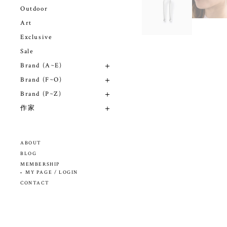
Outdoor
Art
Exclusive
Sale
Brand (A~E)
Brand (F~O)
Brand (P~Z)
作家
ABOUT
BLOG
MEMBERSHIP
MY PAGE / LOGIN
CONTACT