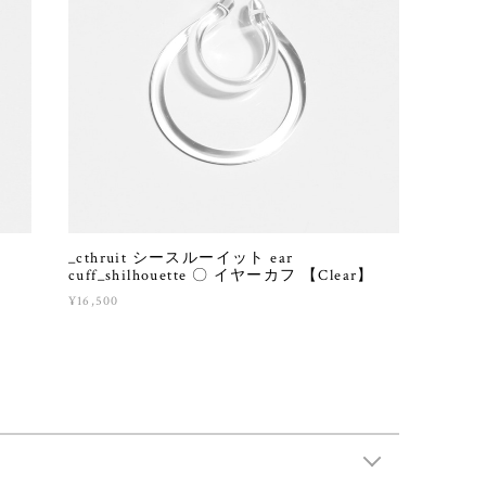
_cthruit シースルーイット ear
】
cuff_shilhouette 〇 イヤーカフ 【Clear】
¥16,500