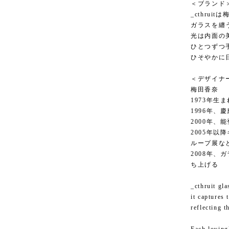
＜ブランド
_cthru
ガラスを纏
光は内面の
ひとつずつ
ひそやかに
＜デザイナ
梅田香奈
1973年生
1996年、
2000年、
2005年
ループ展な
2008年、
ち上げる
_cthruit gla
it captures 
reflecting t