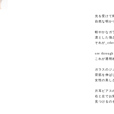
光を受けて
自然な明か
1
/
2
軽やかなガ
凛とした強
それが_ct
see throug
これが透明
ガラスのジ
背筋を伸ば
女性の美し
片耳ピアス
右と左でお
見つけるの