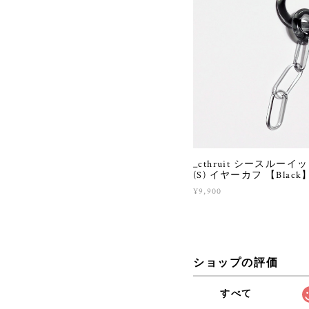
_cthruit シースルーイット 
(S) イヤーカフ 【Black
¥9,900
ショップの評価
すべて