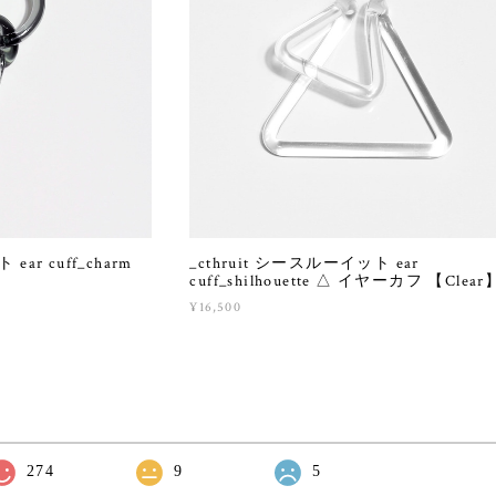
ear cuff_charm
_cthruit シースルーイット ear
】
cuff_shilhouette △ イヤーカフ 【Clear
¥16,500
274
9
5