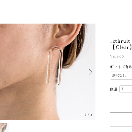
_cthru
【Clear
¥6,600
ギフト (有
数量