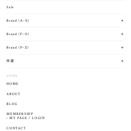
Sale
Brand (A~E)
Brand (F~O)
Brand (P~Z)
作家
GUIDE
HOME
ABOUT
BLOG
MEMBERSHIP
MY PAGE / LOGIN
CONTACT