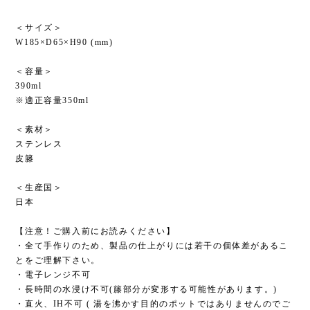
＜サイズ＞
W185×D65×H90 (mm)
＜容量＞
390ml
※適正容量350ml
＜素材＞
ステンレス
皮籐
＜生産国＞
日本
【注意！ご購入前にお読みください】
・全て手作りのため、製品の仕上がりには若干の個体差があるこ
とをご理解下さい。
・電子レンジ不可
・長時間の水浸け不可(籐部分が変形する可能性があります。)
・直火、IH不可 ( 湯を沸かす目的のポットではありませんのでご