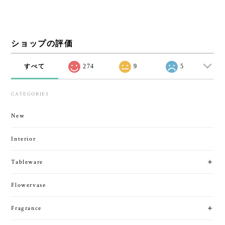
ショップの評価
すべて
274
9
5
CATEGORIES
New
Interior
Tableware
Flowervase
Fragrance