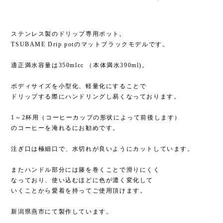
ステンレス製のドリップ専用ポット,
TSUBAME Drip potのマットブラックモデルです。
適正満水容量は350mlcc （本体満水390ml)。
ボディサイズを小型化、軽量化にすることで
ドリップする際にハンドリングし易くなっております。
1～2杯用（コーヒーカップの形状によって前後します）
のコーヒーを淹れるにお勧めです。
注ぎ口は極細口で、水切れが良いようにカットしています。
またハンドル部分には籐を巻くことで滑りにくく
なっており、使い込むほどに色が濃く変化して
いくことから愛着を持ってご使用頂けます。
新潟県燕市にて製作しています。