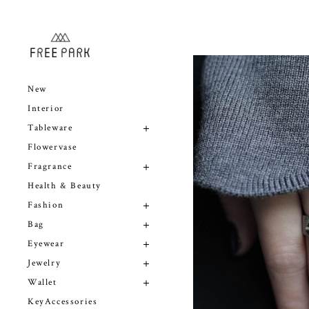
New
Interior
Tableware
Flowervase
Fragrance
Health & Beauty
Fashion
Bag
Eyewear
Jewelry
Wallet
KeyAccessories