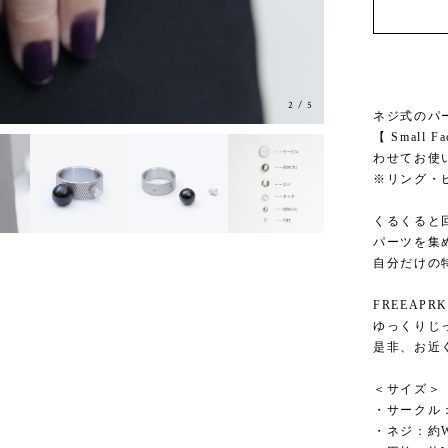
3
/
5
ネジ式のパ
【 Small F
わせてお使
※リング・
くるくると
パーツを集
自分だけの
FREEAP
ゆっくりじ
是非、お近
＜サイズ＞
・サークル：
・ネジ：約W