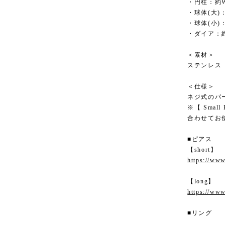
・円柱：約W
・球体(大)：
・球体(小)
・ダイア：約
＜素材＞
ステンレス
＜仕様＞
ネジ式のパ
※【 Small 
合わせてお
■ピアス
【short】
https://www
【long】
https://www
■リング