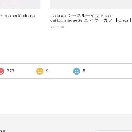
ear cuff_charm
_cthruit シースルーイット ear
】
cuff_shilhouette △ イヤーカフ 【Clear
¥16,500
273
9
5
ne