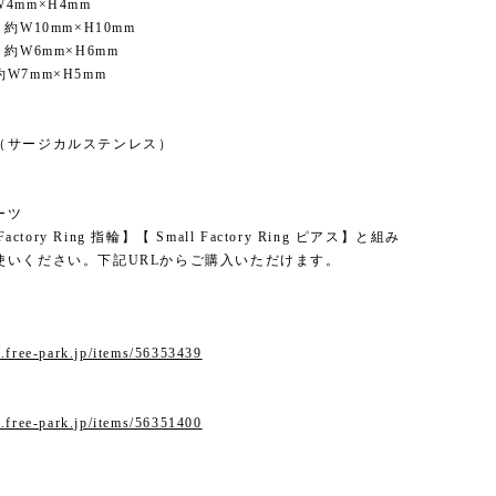
4mm×H4mm
約W10mm×H10mm
：約W6mm×H6mm
W7mm×H5mm
（サージカルステンレス）
ーツ
Factory Ring 指輪】【 Small Factory Ring ピアス】と組み
使いください。下記URLからご購入いただけます。
.free-park.jp/items/56353439
.free-park.jp/items/56351400