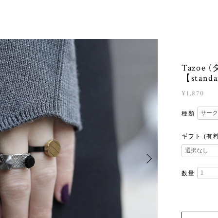
Tazoe 
【stan
¥1,870
種類
ギフト (有
数量