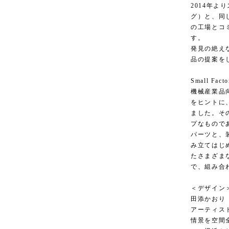
2014年より
グ）と、同
の工場とコ
す。
発見の絶え
品の提案を
Small Facto
機械産業品
をヒントに
ました。そ
プなもので
パーツと、
み立てはじ
たさまざま
で、組み合
＜デザイン
田添かおり（Ka
アーティス
情景を空間