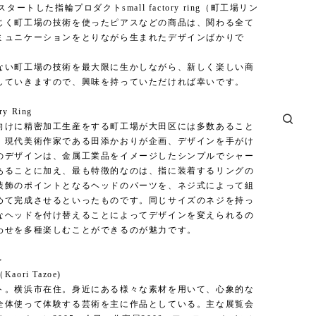
スタートした指輪プロダクトsmall factory ring（町工場リン
じく町工場の技術を使ったピアスなどの商品は、関わる全て
ミュニケーションをとりながら生まれたデザインばかりで
ない町工場の技術を最大限に生かしながら、新しく楽しい商
していきますので、興味を持っていただければ幸いです。
ry Ring
向けに精密加工生産をする町工場が大田区には多数あること
、現代美術作家である田添かおりが企画、デザインを手がけ
のデザインは、金属工業品をイメージしたシンプルでシャー
あることに加え、最も特徴的なのは、指に装着するリングの
装飾のポイントとなるヘッドのパーツを、ネジ式によって組
めて完成させるといったものです。同じサイズのネジを持っ
なヘッドを付け替えることによってデザインを変えられるの
わせを多種楽しむことができるのが魅力です。
＞
ori Tazoe)
ト。横浜市在住。身近にある様々な素材を用いて、心象的な
全体使って体験する芸術を主に作品としている。主な展覧会