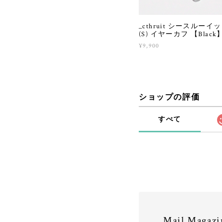
_cthruit シースルーイット 
(S) イヤーカフ 【Black
¥9,900
ショップの評価
すべて
Mail Magazi