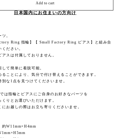
Add to cart
日本国内にお住まいの方向け
ーツ。
actory Ring 指輪】【 Small Factory Ring ピアス】と組み合
いください。
ピアスは付属しておりません。
回して簡単に着脱可能。
めることにより、気分で付け替えることができます。
特別な1点を見つけてくださいませ。
RKでは指輪とピアスにご自身のお好きなパーツを
っくりとお選びいただけます。
くにお越しの際はお立ち寄りくださいませ。
約W11mm×H4mm
1mm×H5mm