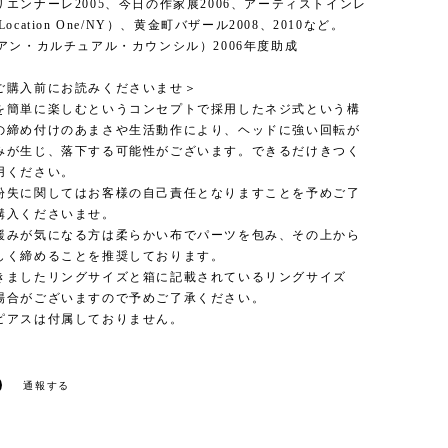
エンナーレ2005、今日の作家展2006、アーティストインレ
ocation One/NY）、黄金町バザール2008、2010など。
アン・カルチュアル・カウンシル）2006年度助成
ご購入前にお読みくださいませ＞
を簡単に楽しむというコンセプトで採用したネジ式という構
の締め付けのあまさや生活動作により、ヘッドに強い回転が
みが生じ、落下する可能性がございます。できるだけきつく
用ください。
紛失に関してはお客様の自己責任となりますことを予めご了
購入くださいませ。
緩みが気になる方は柔らかい布でパーツを包み、その上から
しく締めることを推奨しております。
きましたリングサイズと箱に記載されているリングサイズ
場合がございますので予めご了承ください。
ピアスは付属しておりません。
通報する