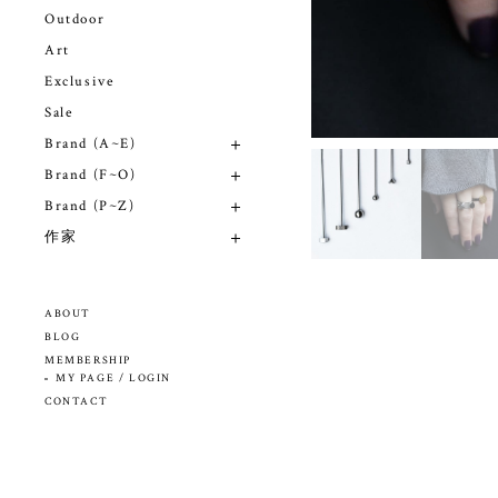
Outdoor
Art
Exclusive
Sale
Brand (A~E)
Brand (F~O)
Brand (P~Z)
作家
ABOUT
BLOG
MEMBERSHIP
MY PAGE / LOGIN
CONTACT