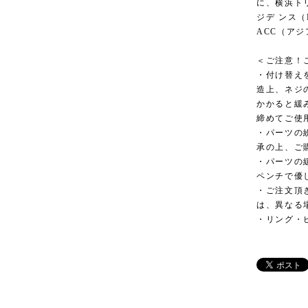
に、横浜トリ
ジデ ンス（L
ACC（アジ
＜ご注意！
・付け替え
造上、ネジ
かかると緩
締めてご使
・パーツの
承の上、ご
・パーツの
ペンチで優
・ご注文頂
は、異なる
・リング・