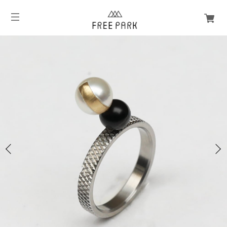
3
/
3
Tazoe (タゾエ) Small Factory Ring HEAD パー