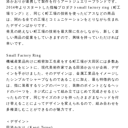
幸いです。
Small Factory Ring
機械産業品向けに精密加工生産をする町工場が大田区には多数あ
ることをヒントに、現代美術作家である田添かおりが企画、デザ
インを手がけました。そのデザインは、金属工業品をイメージし
たシンプルでシャープなものであることに加え、最も特徴的なの
は、指に装着するリングのパーツと、装飾のポイントとなるヘッ
ドのパーツを、ネジ式によって組み立てはじめて完成させるとい
ったものです。同じサイズのネジを持ったさまざまなヘッドを付
け替えることによってデザインを変えられるので、組み合わせを
多種楽しむことができるのが魅力です。
＜デザイン＞
田添かおり（Kaori Tazoe)
アーティスト。横浜市在住。身近にある様々な素材を用いて、心
象的な情景を空間全体使って体験する芸術を主に作品としてい
る。主な展覧会に、横浜トリエンナーレ2005、今日の作家展
2006、アーティストインレジデ ンス（Location One/NY）、黄金
町バザール2008、2010など。ACC（アジアン・カルチュアル・
カウンシル）2006年度助成