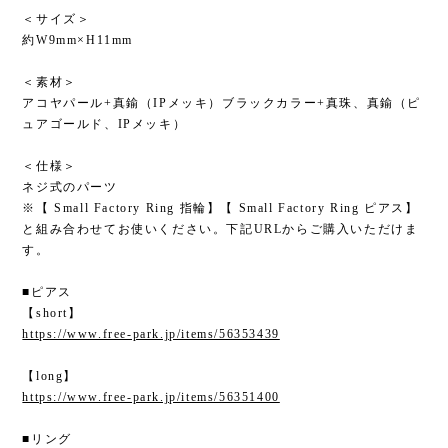
＜仕様＞
ネジ式のパーツ
※【 Small Factory Ring 指輪】【 Small Factory Ring ピアス】
と組み合わせてお使いください。下記URLからご購入いただけま
す。
■ピアス
【short】
https://www.free-park.jp/items/56353439
【long】
https://www.free-park.jp/items/56351400
■リング
【ステンレス 3mm幅】(1つ穴・2つ穴)
https://www.free-park.jp/items/56327027
【ステンレス 8mm幅】(1つ穴・2つ穴)
https://www.free-park.jp/items/56322020