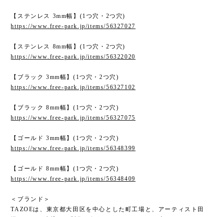
【ブラック 3mm幅】(1つ穴・2つ穴)
https://www.free-park.jp/items/56327102
【ブラック 8mm幅】(1つ穴・2つ穴)
https://www.free-park.jp/items/56327075
【ゴールド 3mm幅】(1つ穴・2つ穴)
https://www.free-park.jp/items/56348399
【ゴールド 8mm幅】(1つ穴・2つ穴)
https://www.free-park.jp/items/56348409
＜ブランド＞
TAZOEは、東京都大田区を中心とした町工場と、アーティスト田
添かおりが連携して製作を行うアートジュエリーブランドです。
2014年よりスタートした指輪プロダクトsmall factory ring（町工
場リング）と、同じく町工場の技術を使ったピアスなどの商品
は、関わる全ての工場とコミュニケーションをとりながら生まれ
たデザインばかりです。
発見の絶えない町工場の技術を最大限に生かしながら、新しく楽
しい商品の提案をしていきますので、興味を持っていただければ