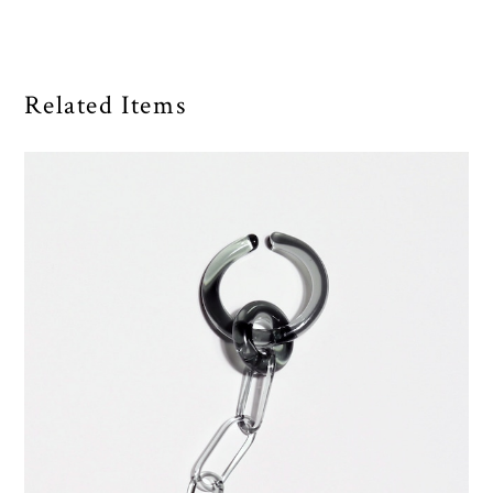
_cthruit シースルーイット ear cuff_charm (S) イヤーカフ
【Black】