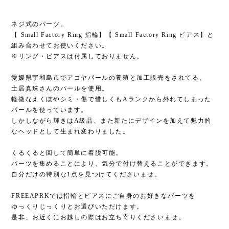
愛媛県宇和島市でアコヤパールの養殖と加工販売をされてる、
土居真珠さんのパールを使用。
軽微なえくぼやシミ・傷で惜しくもAランクから外れてしまった
パールを使っています。
しかしながら輝きはA級品、また新たにデザインを加えて魅力的
なヘッドとして生まれ変わりました。
くるくると回して簡単に着脱可能。
パーツを集めることにより、気分で付け替えることができます。
自分だけの特別な1点を見つけてくださいませ。
FREEAPRKでは指輪とピアスにご自身のお好きなパーツを
ゆっくりじっくりとお選びいただけます。
是非、お近くにお越しの際はお立ち寄りくださいませ。
＜サイズ＞
約W9mm×H11mm
＜素材＞
アコヤパール+真鍮（IPメッキ）ブラックカラー+真珠、真鍮（ピ
ュアゴールド、IPメッキ）