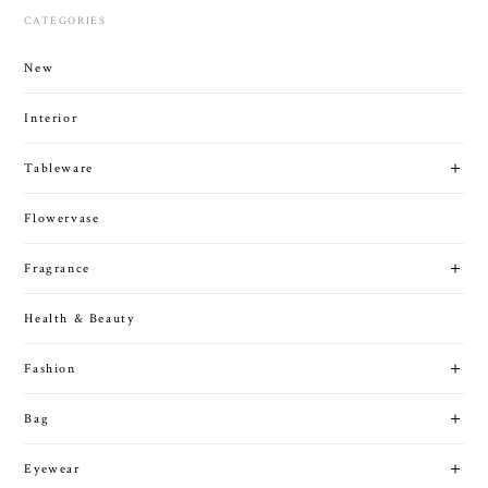
Tableware
Flowervase
Fragrance
Health & Beauty
Fashion
Bag
Eyewear
Jewelry
Wallet
KeyAccessories