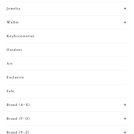
Outdoor
Art
Exclusive
Sale
Brand (A~E)
Brand (F~O)
Brand (P~Z)
作家
GUIDE
HOME