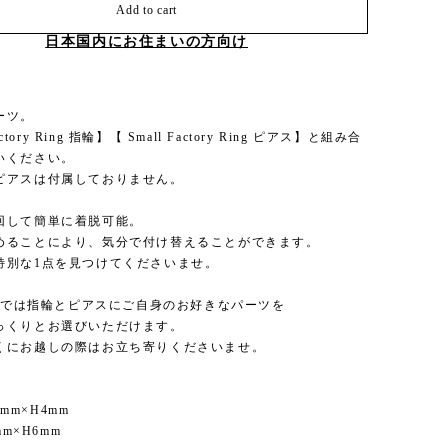
Add to cart
日本国内にお住まいの方向け
ーツ。
actory Ring 指輪】【 Small Factory Ring ピアス】と組み合
いください。
ピアスは付属しておりません。
回して簡単に着脱可能。
めることにより、気分で付け替えることができます。
特別な1点を見つけてくださいませ。
RKでは指輪とピアスにご自身のお好きなパーツを
っくりとお選びいただけます。
くにお越しの際はお立ち寄りくださいませ。
11mm×H4mm
mm×H6mm