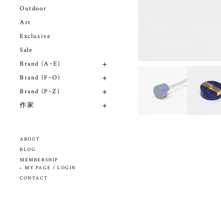
Outdoor
Art
Exclusive
Sale
Brand (A~E)
Brand (F~O)
Brand (P~Z)
作家
ABOUT
BLOG
MEMBERSHIP
MY PAGE / LOGIN
CONTACT