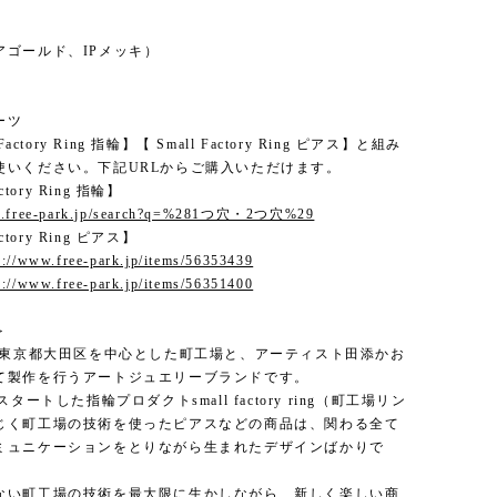
アゴールド、IPメッキ）
ーツ
Factory Ring 指輪】【 Small Factory Ring ピアス】と組み
使いください。下記URLからご購入いただけます。
actory Ring 指輪】
ww.free-park.jp/search?q=%281つ穴・2つ穴%29
actory Ring ピアス】
s://www.free-park.jp/items/56353439
s://www.free-park.jp/items/56351400
＞
は、東京都大田区を中心とした町工場と、アーティスト田添かお
て製作を行うアートジュエリーブランドです。
スタートした指輪プロダクトsmall factory ring（町工場リン
じく町工場の技術を使ったピアスなどの商品は、関わる全て
ミュニケーションをとりながら生まれたデザインばかりで
ない町工場の技術を最大限に生かしながら、新しく楽しい商