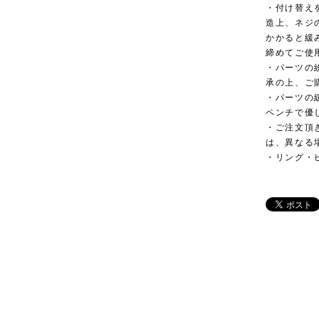
・付け替え
造上、ネジ
かかると緩
締めてご使
・パーツの
承の上、ご
・パーツの
ペンチで優
・ご注文頂
は、異なる
・リング・