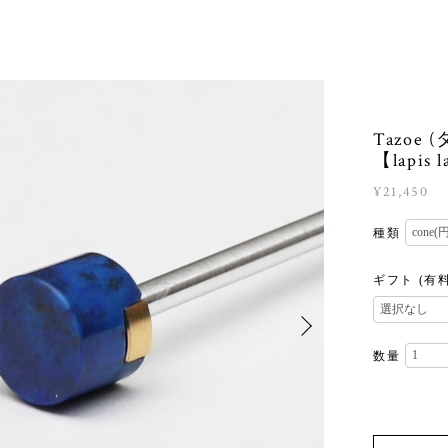
Tazoe 
【lapis 
¥21,450
種類
ギフト (有
数量