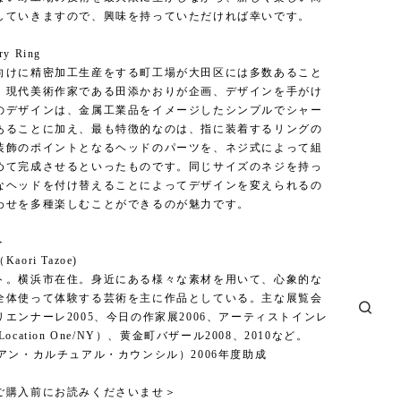
していきますので、興味を持っていただければ幸いです。
ry Ring
向けに精密加工生産をする町工場が大田区には多数あること
、現代美術作家である田添かおりが企画、デザインを手がけ
のデザインは、金属工業品をイメージしたシンプルでシャー
あることに加え、最も特徴的なのは、指に装着するリングの
装飾のポイントとなるヘッドのパーツを、ネジ式によって組
めて完成させるといったものです。同じサイズのネジを持っ
なヘッドを付け替えることによってデザインを変えられるの
わせを多種楽しむことができるのが魅力です。
＞
ori Tazoe)
ト。横浜市在住。身近にある様々な素材を用いて、心象的な
全体使って体験する芸術を主に作品としている。主な展覧会
エンナーレ2005、今日の作家展2006、アーティストインレ
ocation One/NY）、黄金町バザール2008、2010など。
アン・カルチュアル・カウンシル）2006年度助成
ご購入前にお読みくださいませ＞