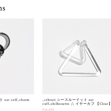
ms
ear cuff_charm
_cthruit シースルーイット ear
】
cuff_shilhouette △ イヤーカフ 【Clear
¥16,500