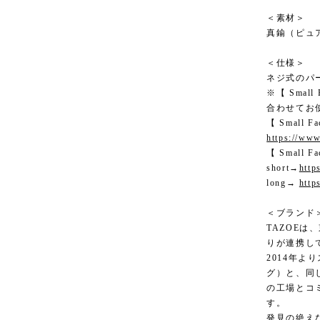
＜素材＞
真鍮（ピュ
＜仕様＞
ネジ式のパ
※【 Small 
合わせてお
【 Small F
https://w
【 Small F
short→
http
long→
http
＜ブランド
TAZOE
りが連携し
2014年より
グ）と、同
の工場とコ
す。
発見の絶え