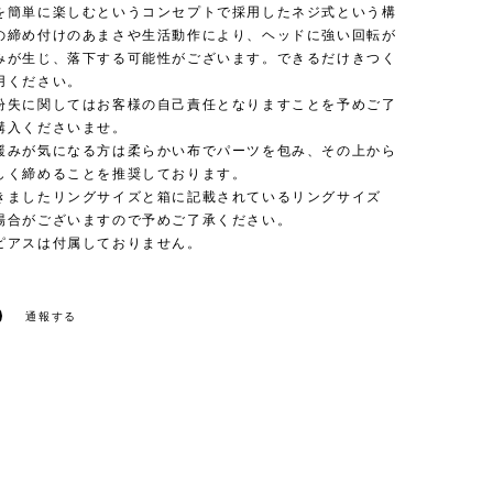
を簡単に楽しむというコンセプトで採用したネジ式という構
の締め付けのあまさや生活動作により、ヘッドに強い回転が
みが生じ、落下する可能性がございます。できるだけきつく
用ください。
紛失に関してはお客様の自己責任となりますことを予めご了
購入くださいませ。
緩みが気になる方は柔らかい布でパーツを包み、その上から
しく締めることを推奨しております。
きましたリングサイズと箱に記載されているリングサイズ
場合がございますので予めご了承ください。
ピアスは付属しておりません。
通報する