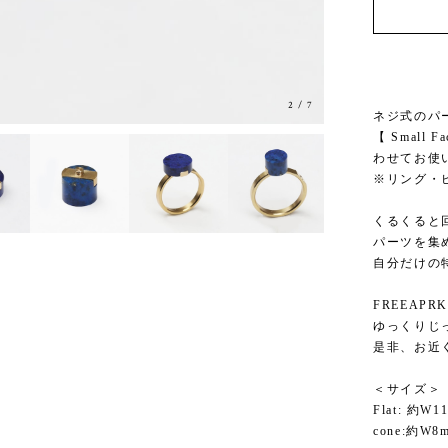
3
/
7
ネジ式のパ
【 Small F
わせてお使
※リング・
くるくると
パーツを集
自分だけの
FREEAP
ゆっくりじ
是非、お近
＜サイズ＞
Flat: 約W
cone:約W8