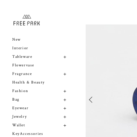
New
Interior
Tableware
Flowervase
Fragrance
Health & Beauty
Fashion
Bag
Eyewear
Jewelry
Wallet
KeyAccessories