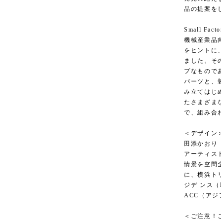
品の提案を
Small Facto
機械産業品
をヒントに
ました。そ
プなもので
パーツと、
み立てはじ
たさまざま
で、組み合
＜デザイン
田添かおり（Ka
アーティス
情景を空間
に、横浜トリ
ジデ ンス（L
ACC（アジ
＜ご注意！