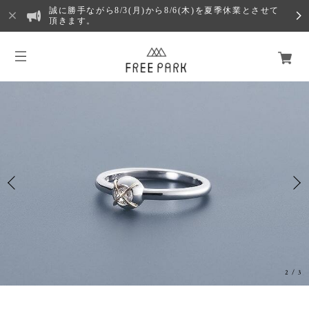
誠に勝手ながら8/3(月)から8/6(木)を夏季休業とさせて
頂きます。
2
/
3