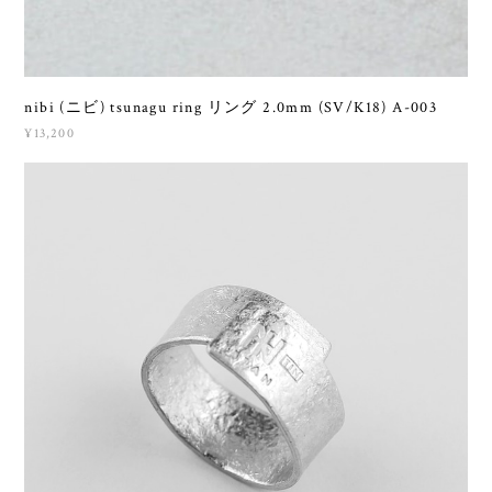
nibi (ニビ) tsunagu ring リング 2.0mm (SV/K18) A-003
¥13,200