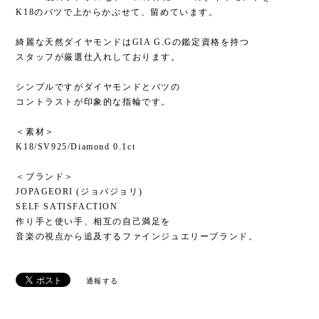
K18のバツで上からかぶせて、留めています。
綺麗な天然ダイヤモンドはGIA G.Gの鑑定資格を持つ
スタッフが厳選仕入れしております。
シンプルですがダイヤモンドとバツの
コントラストが印象的な指輪です。
＜素材＞
K18/SV925/Diamond 0.1ct
＜ブランド＞
JOPAGEORI (ジョパジョリ)
SELF SATISFACTION
作り手と使い手、相互の自己満足を
音楽の視点から追及するファインジュエリーブランド。
通報する