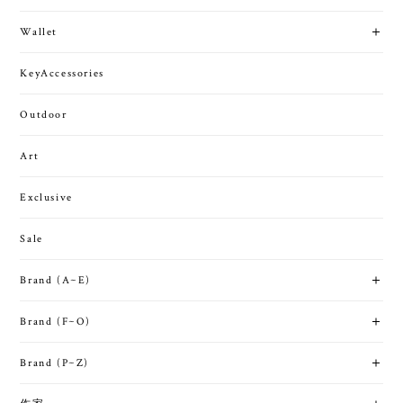
Wallet
KeyAccessories
Outdoor
Art
Exclusive
Sale
Brand (A~E)
Brand (F~O)
Brand (P~Z)