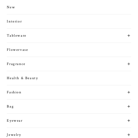
New
Interior
Tableware
Flowervase
Fragrance
Health & Beauty
Fashion
Bag
Eyewear
Jewelry