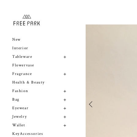
New
Interior
Tableware
Flowervase
Fragrance
Health & Beauty
Fashion
Bag
Eyewear
Jewelry
Wallet
KeyAccessories