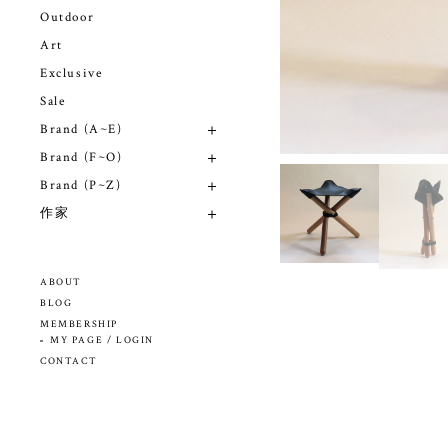
Outdoor
Art
Exclusive
Sale
Brand (A~E)
Brand (F~O)
Brand (P~Z)
作家
ABOUT
BLOG
MEMBERSHIP
MY PAGE / LOGIN
CONTACT