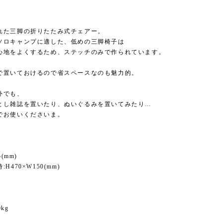
れた三脚の折りたたみ式チェアー。
ソロキャンプに適した、低めの三脚椅子は
心地をよくするため、ステッチのみで作られています。
で置いておけるので省スペースなのも魅力的。
外でも、
とし雑誌を置いたり、ぬいぐるみを置いてみたり…
でお使いくださいま。
5(mm)
H470×W150(mm)
kg