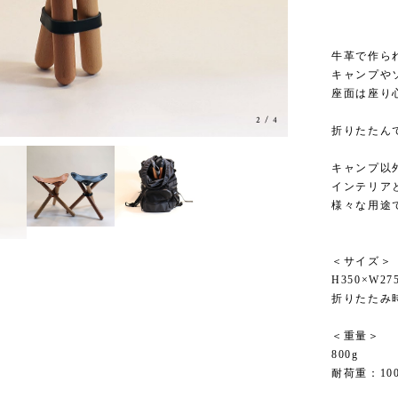
牛革で作ら
キャンプや
座面は座り
2
/
4
折りたたん
キャンプ以
インテリア
様々な用途
＜サイズ＞
H350×W27
折りたたみ時:
＜重量＞
800g
耐荷重：100