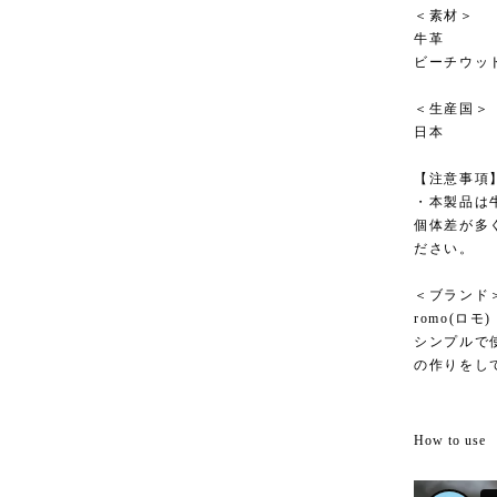
＜素材＞
牛革
ビーチウッ
＜生産国＞
日本
【注意事項
・本製品は
個体差が多
ださい。
＜ブランド
romo(ロモ)
シンプルで
の作りをし
How to use