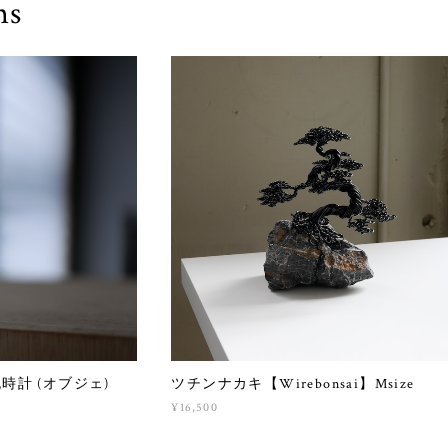
ms
 泡時計 (オブジェ)
ツチンナカキ【Wirebonsai】Msize
¥16,500