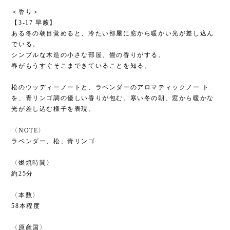
＜香り＞
【3-17 早蕨】
ある冬の朝目覚めると、冷たい部屋に窓から暖かい光が差し込ん
でいる。
シンプルな木造の小さな部屋、畳の香りがする。
春がもうすぐそこまできていることを知る。
松のウッディーノートと、ラベンダーのアロマティックノー ト
を、青リンゴ調の優しい香りが包む。寒い冬の朝、窓から暖かな
光が差し込む様子を表現。
〈NOTE〉
ラベンダー、松、青リンゴ
〈燃焼時間〉
約25分
〈本数〉
58本程度
〈原産国〉