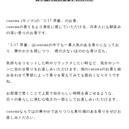
canoma (サノマ)の「3-17 早蕨」のお香。
canomaの香りをより身近に感じていただける、日本人にも馴染み
の深い香りのお香です。
「3-17 早蕨」はcanomaの中でも一番人気のある香りになってお
り、爽やかさを残しつつ、 煙の少ないほのかな香り立ち。
気持ちをリセットした時やリラックスしたい時など、気分やシー
ンに合わせ香りをお楽しみいただけます。他のcanomaのお香と組
み合わせて季節によって香りを変えてみても面白くなりそうです
ね。
お部屋で焚くことで上質で⾃分らしい時間を過ごせるような、
日々の暮らしに潜む心地さの⼀部としてお楽しみいただけます。
canomaならではの爽やかでありつつも奥行感のある香りをぜひお
楽しみください。