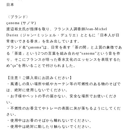
日本
〈ブランド〉
çanoma (サノマ)
渡辺裕太氏が指揮を取り、フランス人調香師Jean-Michel
Duriez（ジャン=ミッシェル・デュリエ）とともに「日本人が日
常使いできる香水」を生み出しています。
ブランド名“çanoma”は、日常を表す「茶の間」と上質の象徴であ
る「茶道」という2つの言葉を組み合わせ“sanoma”という音を作
り、そこにフランスが培った香水文化のエッセンスを表現するた
め“ça”を用いることで付けられました。
【注意！ご購入前にお読みください】
・風通しの良い場所や紙やカーテン等の可燃性のある物のそばで
は、絶対に使用しないでください。
・お子様やペットの手の届かない、安全な場所でお使いくださ
い。
・不燃性のお香立てやトレーの表面に灰が落ちるようにしてくだ
さい。
・使用中はお香のそばから離れないでください。
・使用中は絶対に動したり触らないでください。