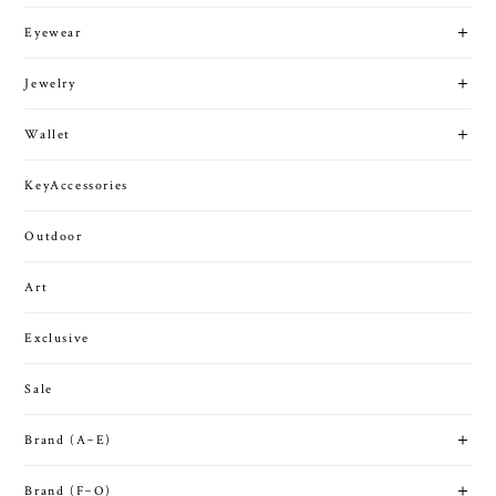
Eyewear
Jewelry
Wallet
KeyAccessories
Outdoor
Art
Exclusive
Sale
Brand (A~E)
Brand (F~O)