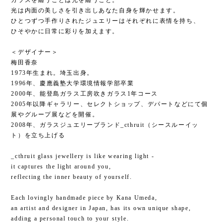
ガラスを纏うことは光を纏うこと。
光は内面の美しさを引き出しあなた自身を輝かせます。
ひとつずつ手作りされたジュエリーはそれぞれに表情を持ち、
ひそやかに日常に彩りを加えます。
＜デザイナー＞
梅田香奈
1973年生まれ。埼玉出身。
1996年、慶應義塾大学環境情報学部卒業
2000年、能登島ガラス工房吹きガラス1年コース
2005年以降ギャラリー、セレクトショップ、デパートなどにて個
展やグループ展などを開催。
2008年、ガラスジュエリーブランド_cthruit（シースルーイッ
ト）を立ち上げる
_cthruit glass jewellery is like wearing light -
it captures the light around you,
reflecting the inner beauty of yourself.
Each lovingly handmade piece by Kana Umeda,
an artist and designer in Japan, has its own unique shape,
adding a personal touch to your style.