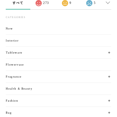
すべて
273
9
5
CATEGORIES
New
Interior
Tableware
Flowervase
Fragrance
Health & Beauty
Fashion
Bag