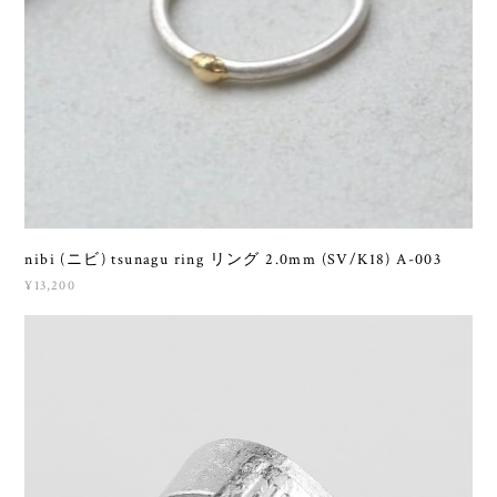
nibi (ニビ) tsunagu ring リング 2.0mm (SV/K18) A-003
¥13,200