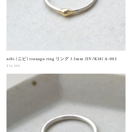
nibi (ニビ) tsunagu ring リング 1.5mm (SV/K18) A-002
¥14,300