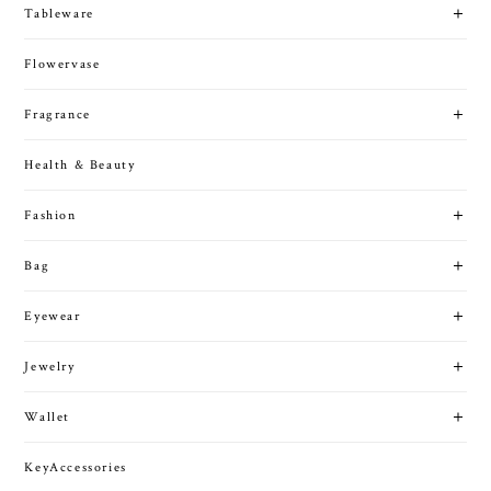
Tableware
Flowervase
Fragrance
Health & Beauty
Fashion
Bag
Eyewear
Jewelry
Wallet
KeyAccessories