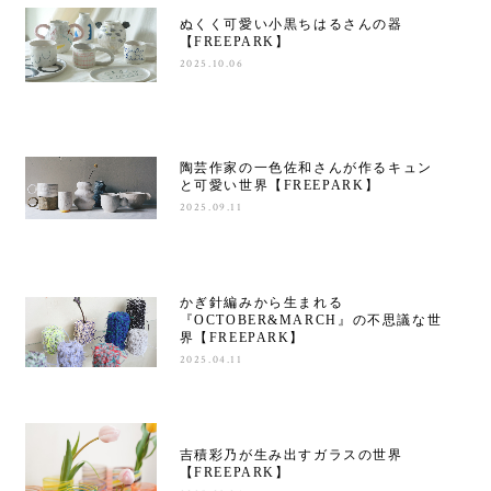
ぬくく可愛い小黒ちはるさんの器
【FREEPARK】
2025.10.06
陶芸作家の一色佐和さんが作るキュン
と可愛い世界【FREEPARK】
2025.09.11
かぎ針編みから生まれる
『OCTOBER&MARCH』の不思議な世
界【FREEPARK】
2025.04.11
吉積彩乃が生み出すガラスの世界
【FREEPARK】