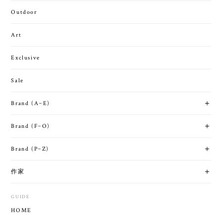
Outdoor
Art
Exclusive
Sale
Brand (A~E)
Brand (F~O)
Brand (P~Z)
作家
GUIDE
HOME