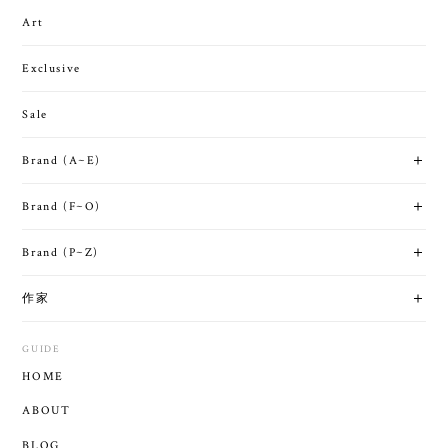
Art
Exclusive
Sale
Brand (A~E)
Brand (F~O)
Brand (P~Z)
作家
GUIDE
HOME
ABOUT
BLOG