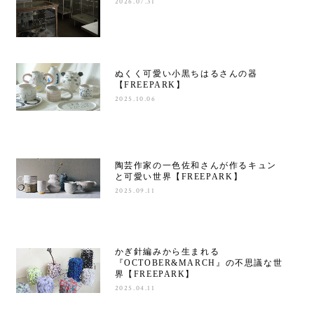
2026.07.31
ぬくく可愛い小黒ちはるさんの器
【FREEPARK】
2025.10.06
陶芸作家の一色佐和さんが作るキュン
と可愛い世界【FREEPARK】
2025.09.11
かぎ針編みから生まれる
『OCTOBER&MARCH』の不思議な世
界【FREEPARK】
2025.04.11