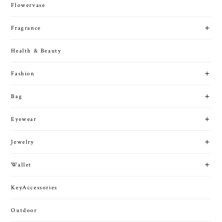
Flowervase
Fragrance
Health & Beauty
Fashion
Bag
Eyewear
Jewelry
Wallet
KeyAccessories
Outdoor