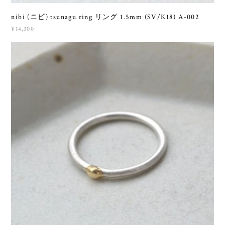
nibi (ニビ) tsunagu ring リング 1.5mm (SV/K18) A-002
¥14,300