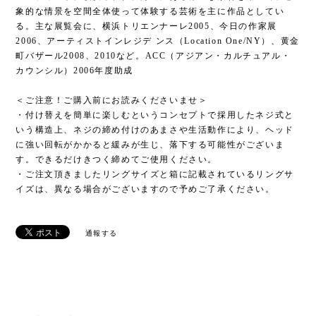
象的な情景を空間全体使って体験する芸術を主に作品としてい
る。主な展覧会に、横浜トリエンナーレ2005、今日の作家展
2006、アーティストインレジデ ンス（Location One/NY）、黄金
町バザール2008、2010など。ACC（アジアン・カルチュアル・
カウンシル）2006年度助成
＜ご注意！ご購入前にお読みくださいませ＞
・付け替えを簡単に楽しむというコンセプトで採用したネジ式と
いう構造上、ネジの締め付けのあまさや生活動作により、ヘッド
に強い回転がかかると緩みが生じ、落下する可能性がございま
す。できるだけきつく締めてご使用ください。
・ご注文頂きましたリングサイズと箱に記載されているリングサ
イズは、異なる場合がございますので予めご了承ください。
通報する