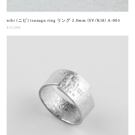
nibi (ニビ) tsunagu ring リング 2.0mm (SV/K18) A-003
¥13,200