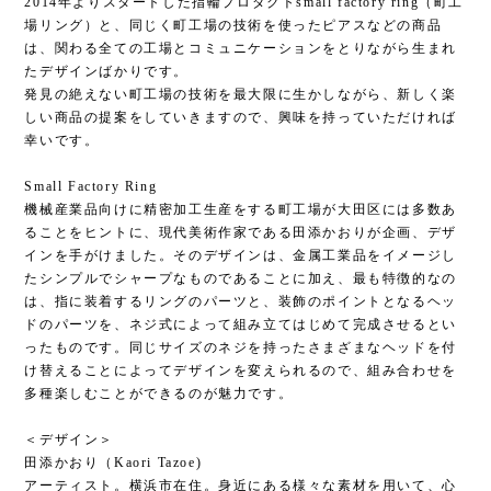
2014年よりスタートした指輪プロダクトsmall factory ring（町工
場リング）と、同じく町工場の技術を使ったピアスなどの商品
は、関わる全ての工場とコミュニケーションをとりながら生まれ
たデザインばかりです。
発見の絶えない町工場の技術を最大限に生かしながら、新しく楽
しい商品の提案をしていきますので、興味を持っていただければ
幸いです。
Small Factory Ring
機械産業品向けに精密加工生産をする町工場が大田区には多数あ
ることをヒントに、現代美術作家である田添かおりが企画、デザ
インを手がけました。そのデザインは、金属工業品をイメージし
たシンプルでシャープなものであることに加え、最も特徴的なの
は、指に装着するリングのパーツと、装飾のポイントとなるヘッ
ドのパーツを、ネジ式によって組み立てはじめて完成させるとい
ったものです。同じサイズのネジを持ったさまざまなヘッドを付
け替えることによってデザインを変えられるので、組み合わせを
多種楽しむことができるのが魅力です。
＜デザイン＞
田添かおり（Kaori Tazoe)
アーティスト。横浜市在住。身近にある様々な素材を用いて、心