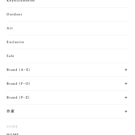
KeyAccessories
Outdoor
Art
Exclusive
Sale
Brand (A~E)
Brand (F~O)
Brand (P~Z)
作家
GUIDE
HOME