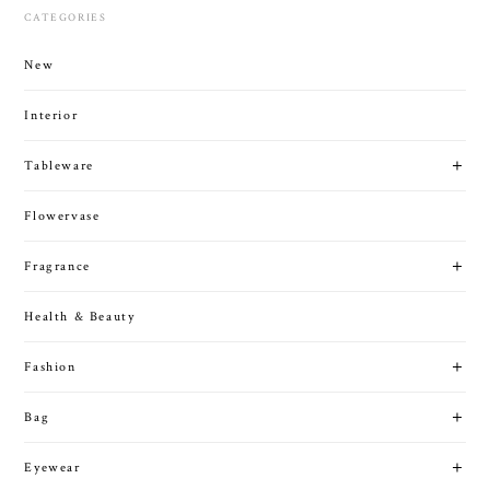
CATEGORIES
New
Interior
Tableware
Flowervase
Fragrance
Health & Beauty
Fashion
Bag
Eyewear