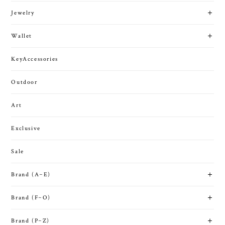
Jewelry
Wallet
KeyAccessories
Outdoor
Art
Exclusive
Sale
Brand (A~E)
Brand (F~O)
Brand (P~Z)