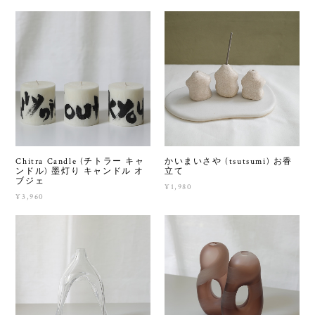
Chitra Candle (チトラー キャ
かいまいさや (tsutsumi) お香
ンドル) 墨灯り キャンドル オ
立て
ブジェ
¥1,980
¥3,960