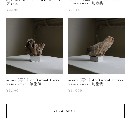
ブジェ
vase cement 無塗装
¥22,000
¥7,700
saisei (再生) driftwood flower
saisei (再生) driftwood flower
vase cement 無塗装
vase cement 無塗装
¥8,800
¥11,000
VIEW MORE