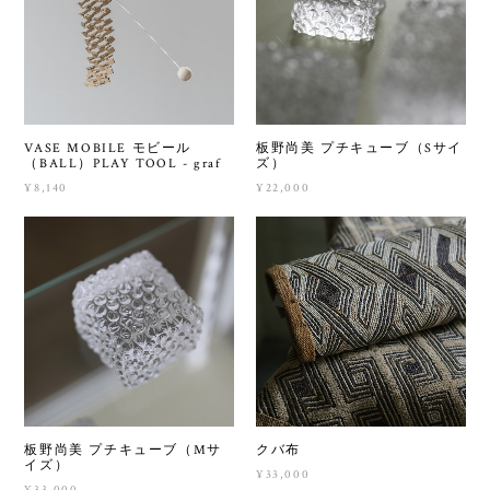
VASE MOBILE モビール
板野尚美 プチキューブ（Sサイ
（BALL）PLAY TOOL - graf
ズ）
¥8,140
¥22,000
板野尚美 プチキューブ（Mサ
クバ布
イズ）
¥33,000
¥33,000