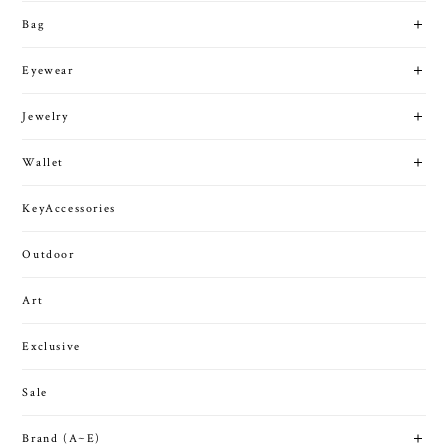
Bag
Eyewear
Jewelry
Wallet
KeyAccessories
Outdoor
Art
Exclusive
Sale
Brand (A~E)