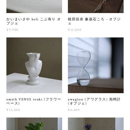
かいまいさや boli こぶ有り オ
植田佳奈 象嵌石ころ - オブジ
ブジェ
ェ
¥9,900
¥11,000
emeth VENUS touki (フラワー
awaglass (アワグラス) 泡時計
ベース)
(オブジェ)
¥13,200
¥6,600