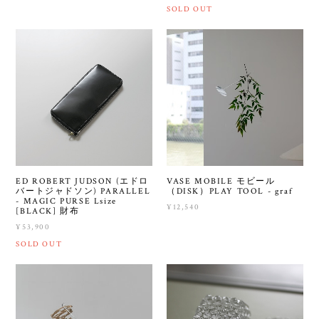
SOLD OUT
ED ROBERT JUDSON (エドロ
VASE MOBILE モビール
バートジャドソン) PARALLEL
（DISK）PLAY TOOL - graf
- MAGIC PURSE Lsize
¥12,540
[BLACK] 財布
¥53,900
SOLD OUT