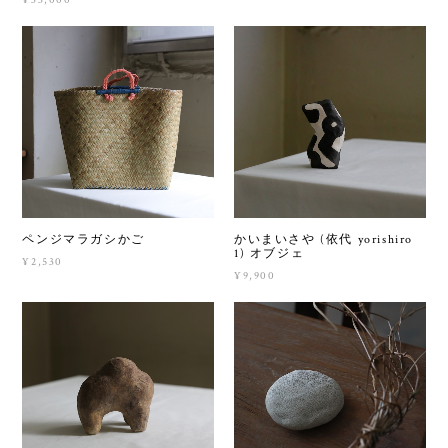
ペンジマラガシかご
かいまいさや (依代 yorishiro
1) オブジェ
¥2,530
¥9,900