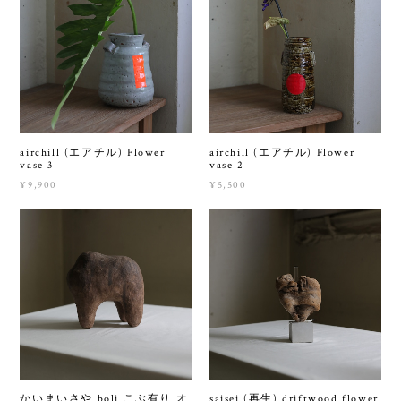
airchill (エアチル) Flower
airchill (エアチル) Flower
vase 3
vase 2
¥9,900
¥5,500
かいまいさや boli こぶ有り オ
saisei (再生) driftwood flower